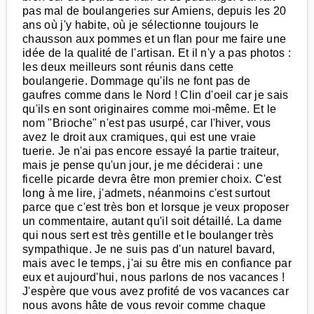
pas mal de boulangeries sur Amiens, depuis les 20
ans où j'y habite, où je sélectionne toujours le
chausson aux pommes et un flan pour me faire une
idée de la qualité de l'artisan. Et il n'y a pas photos :
les deux meilleurs sont réunis dans cette
boulangerie. Dommage qu'ils ne font pas de
gaufres comme dans le Nord ! Clin d'oeil car je sais
qu'ils en sont originaires comme moi-même. Et le
nom "Brioche" n'est pas usurpé, car l'hiver, vous
avez le droit aux cramiques, qui est une vraie
tuerie. Je n'ai pas encore essayé la partie traiteur,
mais je pense qu'un jour, je me déciderai : une
ficelle picarde devra être mon premier choix. C'est
long à me lire, j'admets, néanmoins c'est surtout
parce que c'est très bon et lorsque je veux proposer
un commentaire, autant qu'il soit détaillé. La dame
qui nous sert est très gentille et le boulanger très
sympathique. Je ne suis pas d'un naturel bavard,
mais avec le temps, j'ai su être mis en confiance par
eux et aujourd'hui, nous parlons de nos vacances !
J'espère que vous avez profité de vos vacances car
nous avons hâte de vous revoir comme chaque