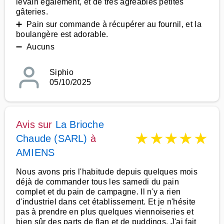
levain également, et de très agréables petites
gâteries.
➕ Pain sur commande à récupérer au fournil, et la
boulangère est adorable.
➖ Aucuns
Siphio
05/10/2025
Avis sur
La Brioche
★
★
★
★
★
Chaude (SARL)
à
AMIENS
Nous avons pris l'habitude depuis quelques mois
déjà de commander tous les samedi du pain
complet et du pain de campagne. Il n'y a rien
d'industriel dans cet établissement. Et je n'hésite
pas à prendre en plus quelques viennoiseries et
bien sûr des parts de flan et de puddings. J'ai fait