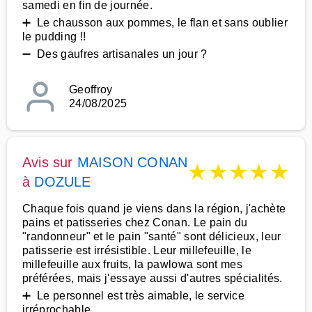
samedi en fin de journée.
➕ Le chausson aux pommes, le flan et sans oublier
le pudding !!
➖ Des gaufres artisanales un jour ?
Geoffroy
24/08/2025
Avis sur
MAISON CONAN
★
★
★
★
★
à
DOZULE
Chaque fois quand je viens dans la région, j'achète
pains et patisseries chez Conan. Le pain du
"randonneur" et le pain "santé" sont délicieux, leur
patisserie est irrésistible. Leur millefeuille, le
millefeuille aux fruits, la pawlowa sont mes
préférées, mais j'essaye aussi d'autres spécialités.
➕ Le personnel est très aimable, le service
irréprochable