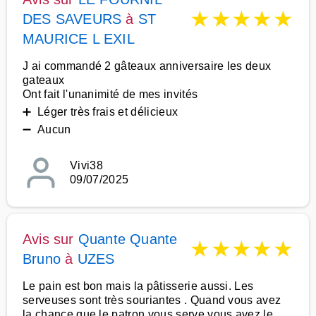
★
★
★
★
★
DES SAVEURS
à
ST
MAURICE L EXIL
J ai commandé 2 gâteaux anniversaire les deux
gateaux
Ont fait l'unanimité de mes invités
➕ Léger très frais et délicieux
➖ Aucun
Vivi38
09/07/2025
Avis sur
Quante Quante
★
★
★
★
★
Bruno
à
UZES
Le pain est bon mais la pâtisserie aussi. Les
serveuses sont très souriantes . Quand vous avez
la chance que le patron vous serve vous avez le