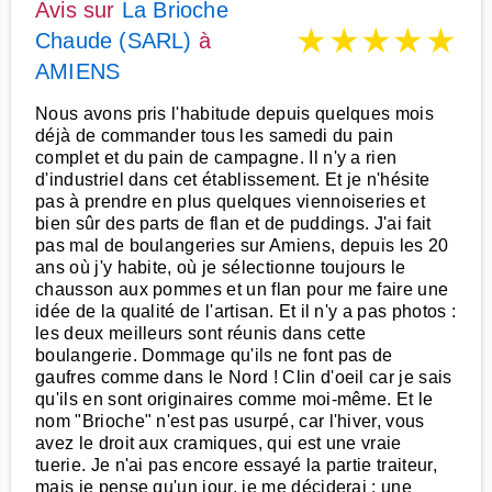
Avis sur
La Brioche
★
★
★
★
★
Chaude (SARL)
à
AMIENS
Nous avons pris l'habitude depuis quelques mois
déjà de commander tous les samedi du pain
complet et du pain de campagne. Il n'y a rien
d'industriel dans cet établissement. Et je n'hésite
pas à prendre en plus quelques viennoiseries et
bien sûr des parts de flan et de puddings. J'ai fait
pas mal de boulangeries sur Amiens, depuis les 20
ans où j'y habite, où je sélectionne toujours le
chausson aux pommes et un flan pour me faire une
idée de la qualité de l'artisan. Et il n'y a pas photos :
les deux meilleurs sont réunis dans cette
boulangerie. Dommage qu'ils ne font pas de
gaufres comme dans le Nord ! Clin d'oeil car je sais
qu'ils en sont originaires comme moi-même. Et le
nom "Brioche" n'est pas usurpé, car l'hiver, vous
avez le droit aux cramiques, qui est une vraie
tuerie. Je n'ai pas encore essayé la partie traiteur,
mais je pense qu'un jour, je me déciderai : une