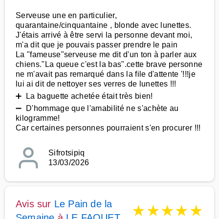
Serveuse une en particulier,
quarantaine/cinquantaine , blonde avec lunettes.
J'étais arrivé à être servi la personne devant moi,
m'a dit que je pouvais passer prendre le pain
La "fameuse"serveuse me dit d'un ton à parler aux
chiens."La queue c'est la bas".cette brave personne
ne m'avait pas remarqué dans la file d'attente '!!!je
lui ai dit de nettoyer ses verres de lunettes !!!
➕ La baguette achetée était très bien!
➖ D'hommage que l'amabilité ne s'achète au
kilogramme!
Car certaines personnes pourraient s'en procurer !!!
Sifrotsipiq
13/03/2026
Avis sur
Le Pain de la
★
★
★
★
★
Semaine
à
LE FAOUET