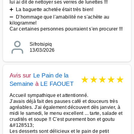
lui ai dit de nettoyer ses verres de lunettes !!!
➕ La baguette achetée était très bien!
➖ D'hommage que l'amabilité ne s'achète au
kilogramme!
Car certaines personnes pourraient s'en procurer !!!
Sifrotsipiq
13/03/2026
Avis sur
Le Pain de la
★
★
★
★
★
Semaine
à
LE FAOUET
Accueil sympathique et attentionné.
J'avais déjà fait des pauses café et douceurs très
agréables. J'ai également découvert dès janvier, à
midi le samedi, le menu excellent ... tarte, salade et
crudités et soupe !! C'est purement bon et goutu
&#128513;
Les desserts sont délicieux et le pain de petit