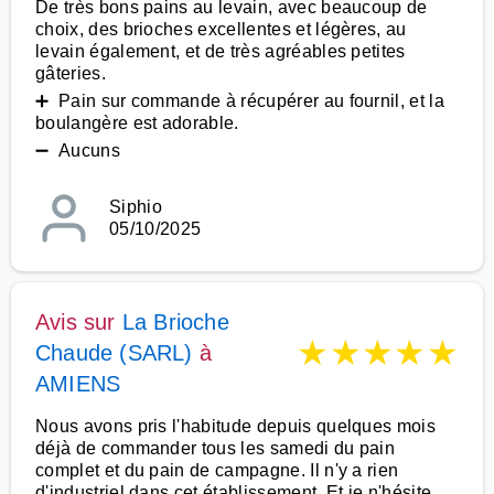
De très bons pains au levain, avec beaucoup de
choix, des brioches excellentes et légères, au
levain également, et de très agréables petites
gâteries.
➕ Pain sur commande à récupérer au fournil, et la
boulangère est adorable.
➖ Aucuns
Siphio
05/10/2025
Avis sur
La Brioche
★
★
★
★
★
Chaude (SARL)
à
AMIENS
Nous avons pris l'habitude depuis quelques mois
déjà de commander tous les samedi du pain
complet et du pain de campagne. Il n'y a rien
d'industriel dans cet établissement. Et je n'hésite