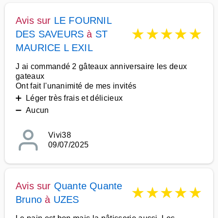
Avis sur
LE FOURNIL
★
★
★
★
★
DES SAVEURS
à
ST
MAURICE L EXIL
J ai commandé 2 gâteaux anniversaire les deux
gateaux
Ont fait l'unanimité de mes invités
➕ Léger très frais et délicieux
➖ Aucun
Vivi38
09/07/2025
Avis sur
Quante Quante
★
★
★
★
★
Bruno
à
UZES