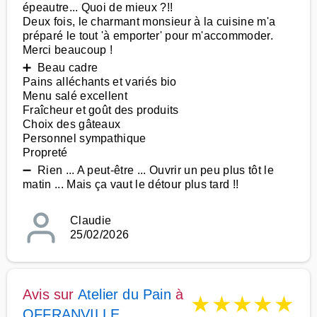
épeautre... Quoi de mieux ?!!
Deux fois, le charmant monsieur à la cuisine m'a
préparé le tout 'à emporter' pour m'accommoder.
Merci beaucoup !
➕ Beau cadre
Pains alléchants et variés bio
Menu salé excellent
Fraîcheur et goût des produits
Choix des gâteaux
Personnel sympathique
Propreté
➖ Rien ... A peut-être ... Ouvrir un peu plus tôt le
matin ... Mais ça vaut le détour plus tard !!
Claudie
25/02/2026
Avis sur
Atelier du Pain
à
★
★
★
★
★
OFFRANVILLE