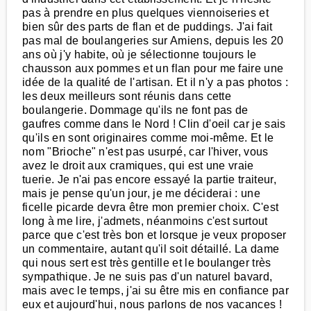
pas à prendre en plus quelques viennoiseries et
bien sûr des parts de flan et de puddings. J'ai fait
pas mal de boulangeries sur Amiens, depuis les 20
ans où j'y habite, où je sélectionne toujours le
chausson aux pommes et un flan pour me faire une
idée de la qualité de l'artisan. Et il n'y a pas photos :
les deux meilleurs sont réunis dans cette
boulangerie. Dommage qu'ils ne font pas de
gaufres comme dans le Nord ! Clin d'oeil car je sais
qu'ils en sont originaires comme moi-même. Et le
nom "Brioche" n'est pas usurpé, car l'hiver, vous
avez le droit aux cramiques, qui est une vraie
tuerie. Je n'ai pas encore essayé la partie traiteur,
mais je pense qu'un jour, je me déciderai : une
ficelle picarde devra être mon premier choix. C'est
long à me lire, j'admets, néanmoins c'est surtout
parce que c'est très bon et lorsque je veux proposer
un commentaire, autant qu'il soit détaillé. La dame
qui nous sert est très gentille et le boulanger très
sympathique. Je ne suis pas d'un naturel bavard,
mais avec le temps, j'ai su être mis en confiance par
eux et aujourd'hui, nous parlons de nos vacances !