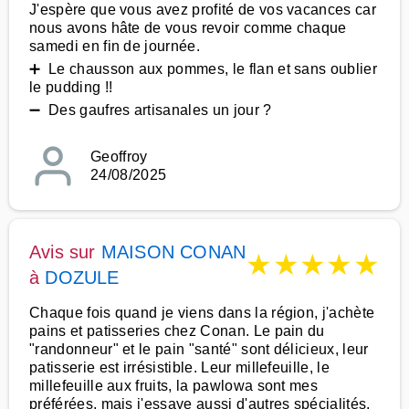
J'espère que vous avez profité de vos vacances car
nous avons hâte de vous revoir comme chaque
samedi en fin de journée.
➕ Le chausson aux pommes, le flan et sans oublier
le pudding !!
➖ Des gaufres artisanales un jour ?
Geoffroy
24/08/2025
Avis sur
MAISON CONAN
★
★
★
★
★
à
DOZULE
Chaque fois quand je viens dans la région, j'achète
pains et patisseries chez Conan. Le pain du
"randonneur" et le pain "santé" sont délicieux, leur
patisserie est irrésistible. Leur millefeuille, le
millefeuille aux fruits, la pawlowa sont mes
préférées, mais j'essaye aussi d'autres spécialités.