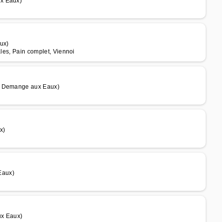
ux Eaux)
ux)
ales, Pain complet, Viennoi
de Demange aux Eaux)
x)
Eaux)
ux Eaux)