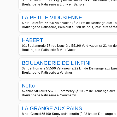
33 rue Leroux 55500 Ligny en barrois (à 19 km de Demange a
Boulangerie Patisserie à Ligny en Barrois
LA PETITE VIDUSIENNE
6 rue Louvière 55190 Void vacon (à 21 km de Demange aux Ea
Boulangerie Patisserie, Pain cuit au feu de bois, Pain aux céré
HABERT
bât Boulangerie 17 rue Louvière 55190 Void vacon (à 21 km 
Boulangerie Patisserie à Void Vacon
BOULANGERIE DE L INFINI
37 rue Tronville 55500 Velaines (à 22 km de Demange aux Eau
Boulangerie Patisserie à Velaines
Netto
avenue Artilleurs 55200 Commercy (à 23 km de Demange aux 
Boulangerie Patisserie à Commercy
LA GRANGE AUX PAINS
8 rue Carnot 55190 Sorcy saint martin (à 23 km de Demange a