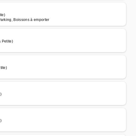
te)
Parking, Boissons à emporter
 Petite)
ite)
)
)