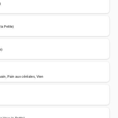
)
a Petite)
e)
vain, Pain aux céréales, Vien