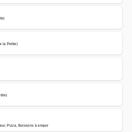
te)
 la Petite)
ite)
teur, Pizza, Boissons à empor