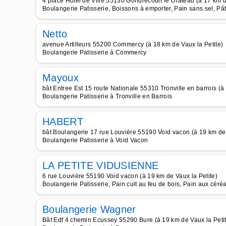
4 place Hôtel de Ville 55130 Gondrecourt le chateau (à 17 km d
Boulangerie Patisserie, Boissons à emporter, Pain sans sel, P
Netto
avenue Artilleurs 55200 Commercy (à 18 km de Vaux la Petite)
Boulangerie Patisserie à Commercy
Mayoux
bât Entree Est 15 route Nationale 55310 Tronville en barrois (à
Boulangerie Patisserie à Tronville en Barrois
HABERT
bât Boulangerie 17 rue Louvière 55190 Void vacon (à 19 km de 
Boulangerie Patisserie à Void Vacon
LA PETITE VIDUSIENNE
6 rue Louvière 55190 Void vacon (à 19 km de Vaux la Petite)
Boulangerie Patisserie, Pain cuit au feu de bois, Pain aux céré
Boulangerie Wagner
Bât Edf 4 chemin Ecussey 55290 Bure (à 19 km de Vaux la Peti