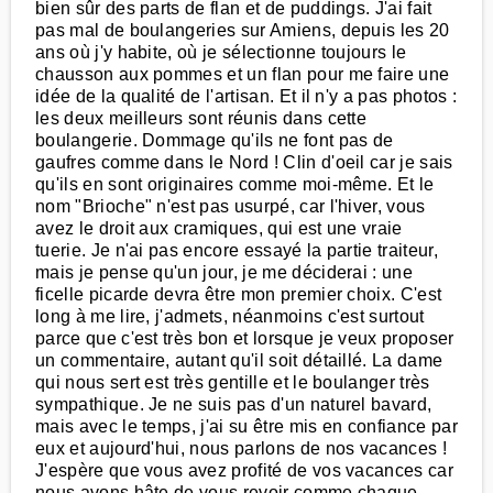
bien sûr des parts de flan et de puddings. J'ai fait
pas mal de boulangeries sur Amiens, depuis les 20
ans où j'y habite, où je sélectionne toujours le
chausson aux pommes et un flan pour me faire une
idée de la qualité de l'artisan. Et il n'y a pas photos :
les deux meilleurs sont réunis dans cette
boulangerie. Dommage qu'ils ne font pas de
gaufres comme dans le Nord ! Clin d'oeil car je sais
qu'ils en sont originaires comme moi-même. Et le
nom "Brioche" n'est pas usurpé, car l'hiver, vous
avez le droit aux cramiques, qui est une vraie
tuerie. Je n'ai pas encore essayé la partie traiteur,
mais je pense qu'un jour, je me déciderai : une
ficelle picarde devra être mon premier choix. C'est
long à me lire, j'admets, néanmoins c'est surtout
parce que c'est très bon et lorsque je veux proposer
un commentaire, autant qu'il soit détaillé. La dame
qui nous sert est très gentille et le boulanger très
sympathique. Je ne suis pas d'un naturel bavard,
mais avec le temps, j'ai su être mis en confiance par
eux et aujourd'hui, nous parlons de nos vacances !
J'espère que vous avez profité de vos vacances car
nous avons hâte de vous revoir comme chaque