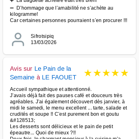
➕ La baguette achetée était très bien!
➖ D'hommage que l'amabilité ne s'achète au
kilogramme!
Car certaines personnes pourraient s'en procurer !!!
Sifrotsipiq
13/03/2026
Avis sur
Le Pain de la
★
★
★
★
★
Semaine
à
LE FAOUET
Accueil sympathique et attentionné.
J'avais déjà fait des pauses café et douceurs très
agréables. J'ai également découvert dès janvier, à
midi le samedi, le menu excellent ... tarte, salade et
crudités et soupe !! C'est purement bon et goutu
&#128513;
Les desserts sont délicieux et le pain de petit
épeautre... Quoi de mieux ?!!
Deux fois, le charmant monsieur à la cuisine m'a