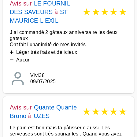
Avis sur
LE FOURNIL
★
★
★
★
★
DES SAVEURS
à
ST
MAURICE L EXIL
J ai commandé 2 gâteaux anniversaire les deux
gateaux
Ont fait l'unanimité de mes invités
➕ Léger très frais et délicieux
➖ Aucun
Vivi38
09/07/2025
Avis sur
Quante Quante
★
★
★
★
★
Bruno
à
UZES
Le pain est bon mais la pâtisserie aussi. Les
serveuses sont très souriantes . Quand vous avez