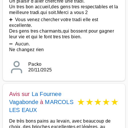
Un plaisir d’aller cherchre une tradi.
Un tres bon accueil,des gens tres respectables et la
meilleure tradi.qui soit.Merci a vous 2
➕ Vous venez chercher votre tradi elle est
excellente.
Des gens tres charmants,qui bossent pour gagner
leur vie et qui le font tres tres bien.
➖ Aucun.
Ne changez rien
Packo
20/11/2025
Avis sur
La Fournee
★
★
★
★
★
Vagabonde
à
MARCOLS
LES EAUX
De très bons pains au levain, avec beaucoup de
choix, des brioches excellentes et légères, au