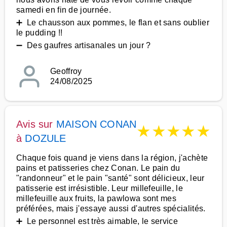
samedi en fin de journée.
➕ Le chausson aux pommes, le flan et sans oublier
le pudding !!
➖ Des gaufres artisanales un jour ?
Geoffroy
24/08/2025
Avis sur
MAISON CONAN
★
★
★
★
★
à
DOZULE
Chaque fois quand je viens dans la région, j'achète
pains et patisseries chez Conan. Le pain du
"randonneur" et le pain "santé" sont délicieux, leur
patisserie est irrésistible. Leur millefeuille, le
millefeuille aux fruits, la pawlowa sont mes
préférées, mais j'essaye aussi d'autres spécialités.
➕ Le personnel est très aimable, le service