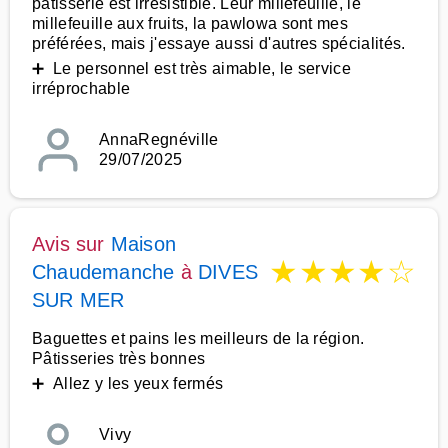
patisserie est irrésistible. Leur millefeuille, le
millefeuille aux fruits, la pawlowa sont mes
préférées, mais j'essaye aussi d'autres spécialités.
➕ Le personnel est très aimable, le service
irréprochable
AnnaRegnéville
29/07/2025
Avis sur
Maison
★
★
★
★
☆
Chaudemanche
à
DIVES
SUR MER
Baguettes et pains les meilleurs de la région.
Pâtisseries très bonnes
➕ Allez y les yeux fermés
Vivy