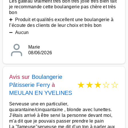
Les gâteau vraiment très bon très jolie très bien fait
je recommande cette boulangerie pas chère et très
bon
➕ Produit et qualités excellent une boulangerie à
l’écoute des clients de leur choix et très bon
➖ Aucun
Marie
08/06/2026
Avis sur
Boulangerie
★
★
★
☆
☆
Pâtisserie Ferry
à
MEULAN EN YVELINES
Serveuse une en particulier,
quarantaine/cinquantaine , blonde avec lunettes.
J'étais arrivé à être servi la personne devant moi,
m'a dit que je pouvais passer prendre le pain
La "fameuse"serveuse me dit d'un ton à parler aux