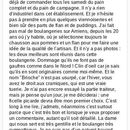
déjà de commander tous les samedi du pain
complet et du pain de campagne. Il n'y a rien
d'industriel dans cet établissement. Et je n'hésite
pas à prendre en plus quelques viennoiseries et
bien sûr des parts de flan et de puddings. J'ai fait
pas mal de boulangeries sur Amiens, depuis les 20
ans où j'y habite, où je sélectionne toujours le
chausson aux pommes et un flan pour me faire une
idée de la qualité de l'artisan. Et il n'y a pas photos :
les deux meilleurs sont réunis dans cette
boulangerie. Dommage qu'ils ne font pas de
gaufres comme dans le Nord ! Clin d'oeil car je sais
qu'ils en sont originaires comme moi-même. Et le
nom "Brioche" n'est pas usurpé, car l'hiver, vous
avez le droit aux cramiques, qui est une vraie
tuerie. Je n'ai pas encore essayé la partie traiteur,
mais je pense qu'un jour, je me déciderai : une
ficelle picarde devra être mon premier choix. C'est
long à me lire, j'admets, néanmoins c'est surtout
parce que c'est très bon et lorsque je veux proposer
un commentaire, autant qu'il soit détaillé. La dame
qui nous sert est très gentille et le boulanger très
sympathique. Je ne suis pas d'un naturel bavard,