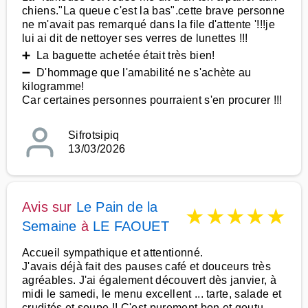
chiens."La queue c'est la bas".cette brave personne
ne m'avait pas remarqué dans la file d'attente '!!!je
lui ai dit de nettoyer ses verres de lunettes !!!
➕ La baguette achetée était très bien!
➖ D'hommage que l'amabilité ne s'achète au
kilogramme!
Car certaines personnes pourraient s'en procurer !!!
Sifrotsipiq
13/03/2026
Avis sur
Le Pain de la
★
★
★
★
★
Semaine
à
LE FAOUET
Accueil sympathique et attentionné.
J'avais déjà fait des pauses café et douceurs très
agréables. J'ai également découvert dès janvier, à
midi le samedi, le menu excellent ... tarte, salade et
crudités et soupe !! C'est purement bon et goutu