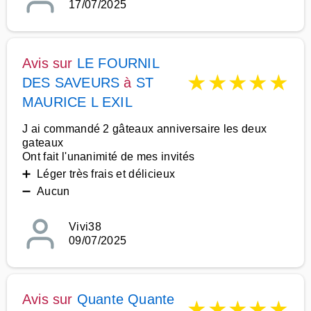
17/07/2025
Avis sur
LE FOURNIL
★
★
★
★
★
DES SAVEURS
à
ST
MAURICE L EXIL
J ai commandé 2 gâteaux anniversaire les deux
gateaux
Ont fait l'unanimité de mes invités
➕ Léger très frais et délicieux
➖ Aucun
Vivi38
09/07/2025
Avis sur
Quante Quante
★
★
★
★
★