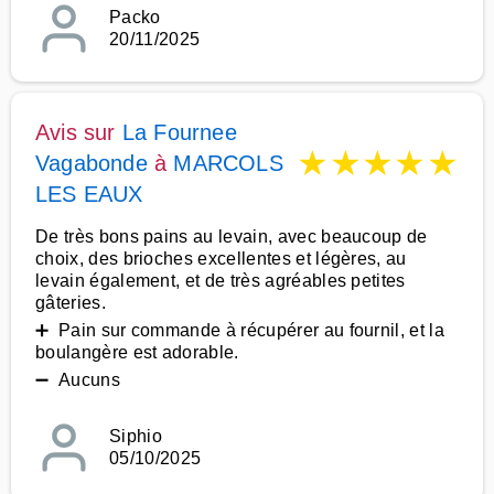
Packo
20/11/2025
Avis sur
La Fournee
★
★
★
★
★
Vagabonde
à
MARCOLS
LES EAUX
De très bons pains au levain, avec beaucoup de
choix, des brioches excellentes et légères, au
levain également, et de très agréables petites
gâteries.
➕ Pain sur commande à récupérer au fournil, et la
boulangère est adorable.
➖ Aucuns
Siphio
05/10/2025