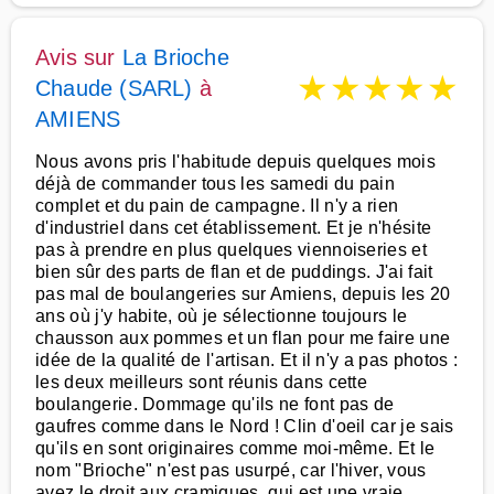
Avis sur
La Brioche
★
★
★
★
★
Chaude (SARL)
à
AMIENS
Nous avons pris l'habitude depuis quelques mois
déjà de commander tous les samedi du pain
complet et du pain de campagne. Il n'y a rien
d'industriel dans cet établissement. Et je n'hésite
pas à prendre en plus quelques viennoiseries et
bien sûr des parts de flan et de puddings. J'ai fait
pas mal de boulangeries sur Amiens, depuis les 20
ans où j'y habite, où je sélectionne toujours le
chausson aux pommes et un flan pour me faire une
idée de la qualité de l'artisan. Et il n'y a pas photos :
les deux meilleurs sont réunis dans cette
boulangerie. Dommage qu'ils ne font pas de
gaufres comme dans le Nord ! Clin d'oeil car je sais
qu'ils en sont originaires comme moi-même. Et le
nom "Brioche" n'est pas usurpé, car l'hiver, vous
avez le droit aux cramiques, qui est une vraie