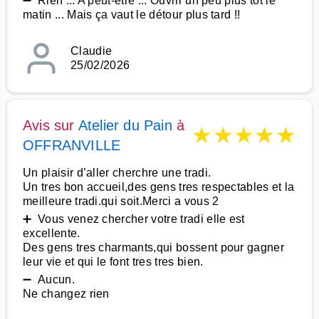
➖ Rien ... A peut-être ... Ouvrir un peu plus tôt le
matin ... Mais ça vaut le détour plus tard !!
Claudie
25/02/2026
Avis sur
Atelier du Pain
à
★
★
★
★
★
OFFRANVILLE
Un plaisir d’aller cherchre une tradi.
Un tres bon accueil,des gens tres respectables et la
meilleure tradi.qui soit.Merci a vous 2
➕ Vous venez chercher votre tradi elle est
excellente.
Des gens tres charmants,qui bossent pour gagner
leur vie et qui le font tres tres bien.
➖ Aucun.
Ne changez rien