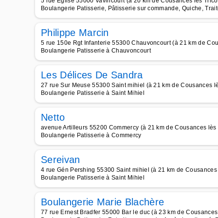
5 rue Eglise 55000 Vavincourt (à 20 km de Cousances lès Tricon
Boulangerie Patisserie, Pâtisserie sur commande, Quiche, Trai
Philippe Marcin
5 rue 150e Rgt Infanterie 55300 Chauvoncourt (à 21 km de Cous
Boulangerie Patisserie à Chauvoncourt
Les Délices De Sandra
27 rue Sur Meuse 55300 Saint mihiel (à 21 km de Cousances lès
Boulangerie Patisserie à Saint Mihiel
Netto
avenue Artilleurs 55200 Commercy (à 21 km de Cousances lès T
Boulangerie Patisserie à Commercy
Sereivan
4 rue Gén Pershing 55300 Saint mihiel (à 21 km de Cousances l
Boulangerie Patisserie à Saint Mihiel
Boulangerie Marie Blachère
77 rue Ernest Bradfer 55000 Bar le duc (à 23 km de Cousances l