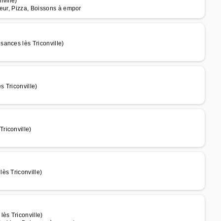
ville)
teur, Pizza, Boissons à empor
ances lès Triconville)
 Triconville)
riconville)
ès Triconville)
ès Triconville)