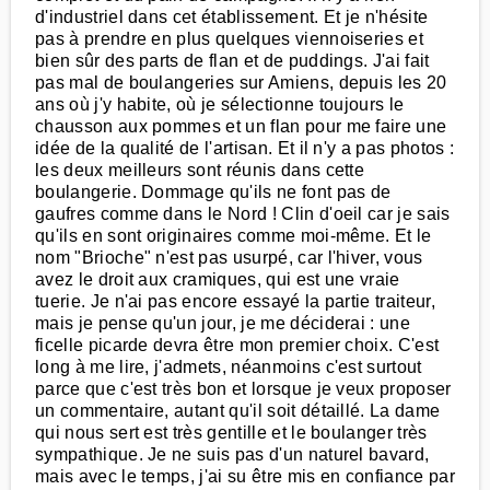
d'industriel dans cet établissement. Et je n'hésite
pas à prendre en plus quelques viennoiseries et
bien sûr des parts de flan et de puddings. J'ai fait
pas mal de boulangeries sur Amiens, depuis les 20
ans où j'y habite, où je sélectionne toujours le
chausson aux pommes et un flan pour me faire une
idée de la qualité de l'artisan. Et il n'y a pas photos :
les deux meilleurs sont réunis dans cette
boulangerie. Dommage qu'ils ne font pas de
gaufres comme dans le Nord ! Clin d'oeil car je sais
qu'ils en sont originaires comme moi-même. Et le
nom "Brioche" n'est pas usurpé, car l'hiver, vous
avez le droit aux cramiques, qui est une vraie
tuerie. Je n'ai pas encore essayé la partie traiteur,
mais je pense qu'un jour, je me déciderai : une
ficelle picarde devra être mon premier choix. C'est
long à me lire, j'admets, néanmoins c'est surtout
parce que c'est très bon et lorsque je veux proposer
un commentaire, autant qu'il soit détaillé. La dame
qui nous sert est très gentille et le boulanger très
sympathique. Je ne suis pas d'un naturel bavard,
mais avec le temps, j'ai su être mis en confiance par