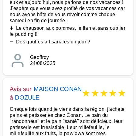
eux et aujourd'hui, nous parlons de nos vacances !
J'espère que vous avez profité de vos vacances car
nous avons hâte de vous revoir comme chaque
samedi en fin de journée.
➕ Le chausson aux pommes, le flan et sans oublier
le pudding !!
➖ Des gaufres artisanales un jour ?
Geoffroy
24/08/2025
Avis sur
MAISON CONAN
★
★
★
★
★
à
DOZULE
Chaque fois quand je viens dans la région, j'achète
pains et patisseries chez Conan. Le pain du
"randonneur" et le pain "santé" sont délicieux, leur
patisserie est irrésistible. Leur millefeuille, le
millefeuille aux fruits, la pawlowa sont mes