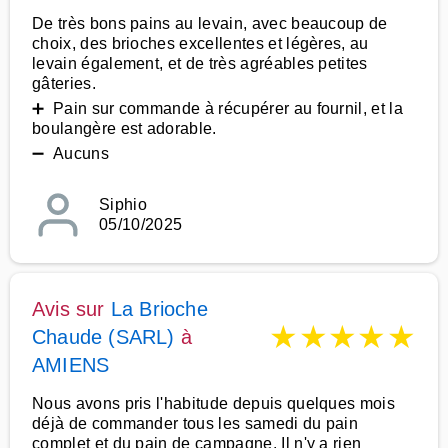
De très bons pains au levain, avec beaucoup de
choix, des brioches excellentes et légères, au
levain également, et de très agréables petites
gâteries.
➕ Pain sur commande à récupérer au fournil, et la
boulangère est adorable.
➖ Aucuns
Siphio
05/10/2025
Avis sur
La Brioche
★
★
★
★
★
Chaude (SARL)
à
AMIENS
Nous avons pris l'habitude depuis quelques mois
déjà de commander tous les samedi du pain
complet et du pain de campagne. Il n'y a rien