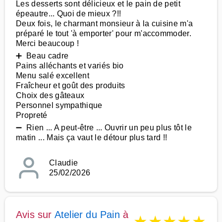
Les desserts sont délicieux et le pain de petit
épeautre... Quoi de mieux ?!!
Deux fois, le charmant monsieur à la cuisine m'a
préparé le tout 'à emporter' pour m'accommoder.
Merci beaucoup !
➕ Beau cadre
Pains alléchants et variés bio
Menu salé excellent
Fraîcheur et goût des produits
Choix des gâteaux
Personnel sympathique
Propreté
➖ Rien ... A peut-être ... Ouvrir un peu plus tôt le
matin ... Mais ça vaut le détour plus tard !!
Claudie
25/02/2026
Avis sur
Atelier du Pain
à
★
★
★
★
★