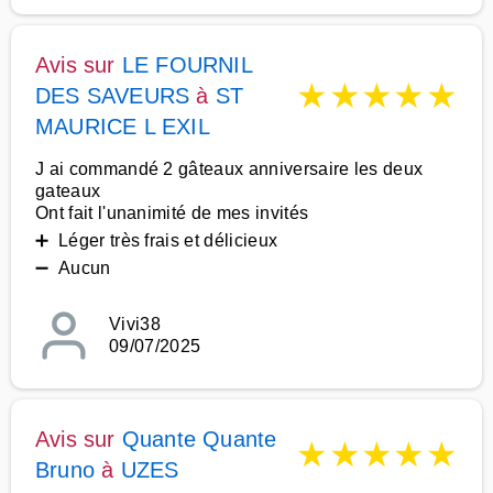
Avis sur
LE FOURNIL
★
★
★
★
★
DES SAVEURS
à
ST
MAURICE L EXIL
J ai commandé 2 gâteaux anniversaire les deux
gateaux
Ont fait l'unanimité de mes invités
➕ Léger très frais et délicieux
➖ Aucun
Vivi38
09/07/2025
Avis sur
Quante Quante
★
★
★
★
★
Bruno
à
UZES