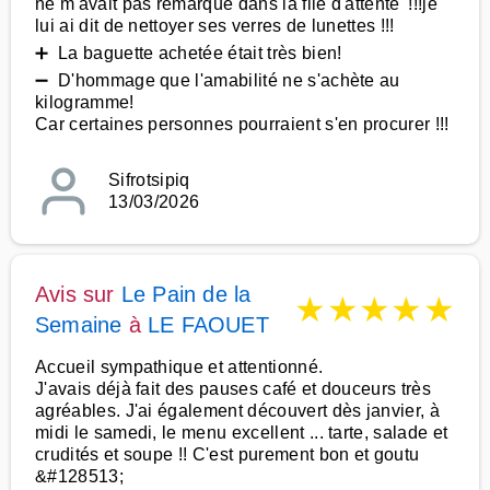
ne m'avait pas remarqué dans la file d'attente '!!!je
lui ai dit de nettoyer ses verres de lunettes !!!
➕ La baguette achetée était très bien!
➖ D'hommage que l'amabilité ne s'achète au
kilogramme!
Car certaines personnes pourraient s'en procurer !!!
Sifrotsipiq
13/03/2026
Avis sur
Le Pain de la
★
★
★
★
★
Semaine
à
LE FAOUET
Accueil sympathique et attentionné.
J'avais déjà fait des pauses café et douceurs très
agréables. J'ai également découvert dès janvier, à
midi le samedi, le menu excellent ... tarte, salade et
crudités et soupe !! C'est purement bon et goutu
&#128513;