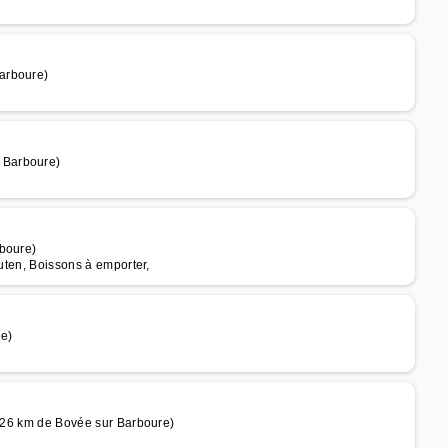
arboure)
 Barboure)
rboure)
luten, Boissons à emporter,
re)
à 26 km de Bovée sur Barboure)