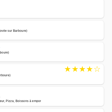
ovée sur Barboure)
e
boure)
★
★
★
★
☆
rboure)
)
teur, Pizza, Boissons à empor