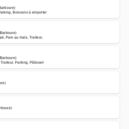
Barboure)
Parking, Boissons à emporter
 Barboure)
é, Pain au maïs, Traiteur,
 Barboure)
raiteur, Parking, Pâtisseri
ure)
rboure)