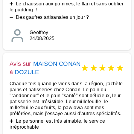
➕ Le chausson aux pommes, le flan et sans oublier
le pudding !!
➖ Des gaufres artisanales un jour ?
Geoffroy
24/08/2025
Avis sur
MAISON CONAN
★
★
★
★
★
à
DOZULE
Chaque fois quand je viens dans la région, j'achète
pains et patisseries chez Conan. Le pain du
"randonneur" et le pain "santé" sont délicieux, leur
patisserie est irrésistible. Leur millefeuille, le
millefeuille aux fruits, la pawlowa sont mes
préférées, mais j'essaye aussi d'autres spécialités.
➕ Le personnel est très aimable, le service
irréprochable