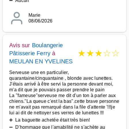
➖ Aucun
Marie
08/06/2026
Avis sur
Boulangerie
★
★
★
☆
☆
Pâtisserie Ferry
à
MEULAN EN YVELINES
Serveuse une en particulier,
quarantaine/cinquantaine , blonde avec lunettes.
J'étais arrivé à être servi la personne devant moi,
m'a dit que je pouvais passer prendre le pain
La "fameuse"serveuse me dit d'un ton à parler aux
chiens."La queue c'est la bas".cette brave personne
ne m'avait pas remarqué dans la file d'attente '!!!je
lui ai dit de nettoyer ses verres de lunettes !!!
➕ La baguette achetée était très bien!
➖ D'hommage que l'amabilité ne s'achète au