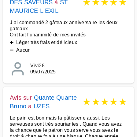
★
★
★
★
★
DES SAVEURS
à
ST
MAURICE L EXIL
J ai commandé 2 gâteaux anniversaire les deux
gateaux
Ont fait l'unanimité de mes invités
➕ Léger très frais et délicieux
➖ Aucun
Vivi38
09/07/2025
Avis sur
Quante Quante
★
★
★
★
★
Bruno
à
UZES
Le pain est bon mais la pâtisserie aussi. Les
serveuses sont très souriantes . Quand vous avez
la chance que le patron vous serve vous avez le
droit à chaque fois à une blague. Chaque année