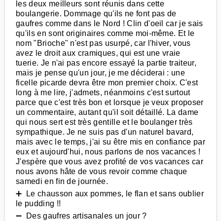
les deux meilleurs sont réunis dans cette
boulangerie. Dommage qu'ils ne font pas de
gaufres comme dans le Nord ! Clin d'oeil car je sais
qu'ils en sont originaires comme moi-même. Et le
nom "Brioche" n'est pas usurpé, car l'hiver, vous
avez le droit aux cramiques, qui est une vraie
tuerie. Je n'ai pas encore essayé la partie traiteur,
mais je pense qu'un jour, je me déciderai : une
ficelle picarde devra être mon premier choix. C'est
long à me lire, j'admets, néanmoins c'est surtout
parce que c'est très bon et lorsque je veux proposer
un commentaire, autant qu'il soit détaillé. La dame
qui nous sert est très gentille et le boulanger très
sympathique. Je ne suis pas d'un naturel bavard,
mais avec le temps, j'ai su être mis en confiance par
eux et aujourd'hui, nous parlons de nos vacances !
J'espère que vous avez profité de vos vacances car
nous avons hâte de vous revoir comme chaque
samedi en fin de journée.
➕ Le chausson aux pommes, le flan et sans oublier
le pudding !!
➖ Des gaufres artisanales un jour ?