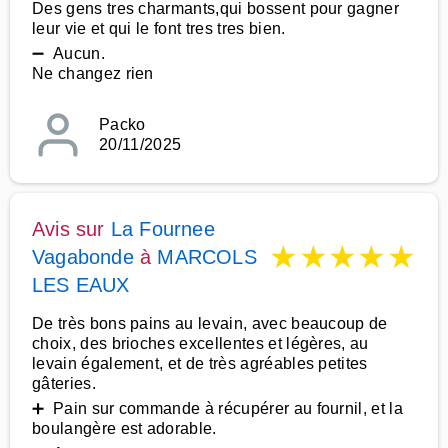
Des gens tres charmants,qui bossent pour gagner
leur vie et qui le font tres tres bien.
➖ Aucun.
Ne changez rien
Packo
20/11/2025
Avis sur
La Fournee
★
★
★
★
★
Vagabonde
à
MARCOLS
LES EAUX
De très bons pains au levain, avec beaucoup de
choix, des brioches excellentes et légères, au
levain également, et de très agréables petites
gâteries.
➕ Pain sur commande à récupérer au fournil, et la
boulangère est adorable.