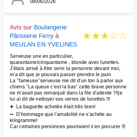
08/06/2026
Avis sur
Boulangerie
★
★
★
☆
☆
Pâtisserie Ferry
à
MEULAN EN YVELINES
Serveuse une en particulier,
quarantaine/cinquantaine , blonde avec lunettes.
J'étais arrivé à être servi la personne devant moi,
m'a dit que je pouvais passer prendre le pain
La "fameuse"serveuse me dit d'un ton à parler aux
chiens."La queue c'est la bas".cette brave personne
ne m'avait pas remarqué dans la file d'attente '!!!je
lui ai dit de nettoyer ses verres de lunettes !!!
➕ La baguette achetée était très bien!
➖ D'hommage que l'amabilité ne s'achète au
kilogramme!
Car certaines personnes pourraient s'en procurer !!!