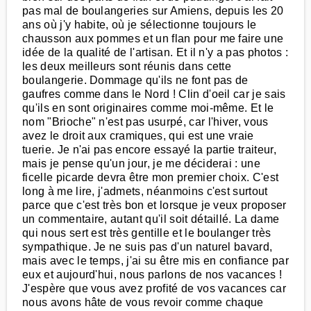
pas mal de boulangeries sur Amiens, depuis les 20
ans où j'y habite, où je sélectionne toujours le
chausson aux pommes et un flan pour me faire une
idée de la qualité de l'artisan. Et il n'y a pas photos :
les deux meilleurs sont réunis dans cette
boulangerie. Dommage qu'ils ne font pas de
gaufres comme dans le Nord ! Clin d'oeil car je sais
qu'ils en sont originaires comme moi-même. Et le
nom "Brioche" n'est pas usurpé, car l'hiver, vous
avez le droit aux cramiques, qui est une vraie
tuerie. Je n'ai pas encore essayé la partie traiteur,
mais je pense qu'un jour, je me déciderai : une
ficelle picarde devra être mon premier choix. C'est
long à me lire, j'admets, néanmoins c'est surtout
parce que c'est très bon et lorsque je veux proposer
un commentaire, autant qu'il soit détaillé. La dame
qui nous sert est très gentille et le boulanger très
sympathique. Je ne suis pas d'un naturel bavard,
mais avec le temps, j'ai su être mis en confiance par
eux et aujourd'hui, nous parlons de nos vacances !
J'espère que vous avez profité de vos vacances car
nous avons hâte de vous revoir comme chaque