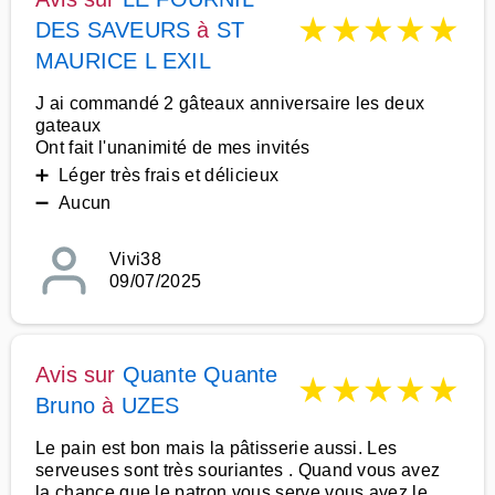
★
★
★
★
★
DES SAVEURS
à
ST
MAURICE L EXIL
J ai commandé 2 gâteaux anniversaire les deux
gateaux
Ont fait l'unanimité de mes invités
➕ Léger très frais et délicieux
➖ Aucun
Vivi38
09/07/2025
Avis sur
Quante Quante
★
★
★
★
★
Bruno
à
UZES
Le pain est bon mais la pâtisserie aussi. Les
serveuses sont très souriantes . Quand vous avez
la chance que le patron vous serve vous avez le