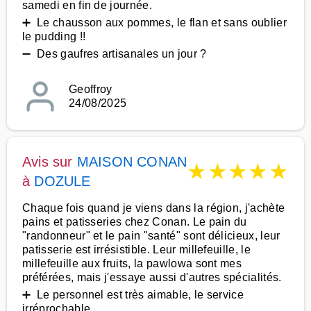
samedi en fin de journée.
➕ Le chausson aux pommes, le flan et sans oublier
le pudding !!
➖ Des gaufres artisanales un jour ?
Geoffroy
24/08/2025
Avis sur
MAISON CONAN
★
★
★
★
★
à
DOZULE
Chaque fois quand je viens dans la région, j'achète
pains et patisseries chez Conan. Le pain du
"randonneur" et le pain "santé" sont délicieux, leur
patisserie est irrésistible. Leur millefeuille, le
millefeuille aux fruits, la pawlowa sont mes
préférées, mais j'essaye aussi d'autres spécialités.
➕ Le personnel est très aimable, le service
irréprochable