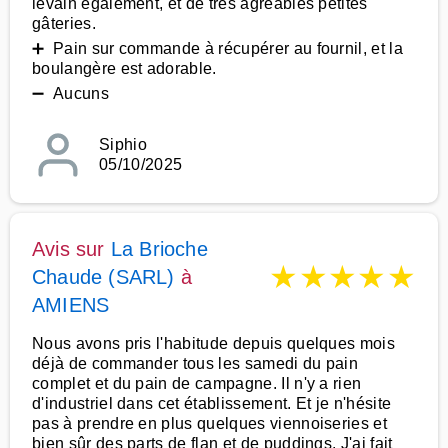
levain également, et de très agréables petites
gâteries.
➕ Pain sur commande à récupérer au fournil, et la
boulangère est adorable.
➖ Aucuns
Siphio
05/10/2025
Avis sur
La Brioche
★
★
★
★
★
Chaude (SARL)
à
AMIENS
Nous avons pris l'habitude depuis quelques mois
déjà de commander tous les samedi du pain
complet et du pain de campagne. Il n'y a rien
d'industriel dans cet établissement. Et je n'hésite
pas à prendre en plus quelques viennoiseries et
bien sûr des parts de flan et de puddings. J'ai fait