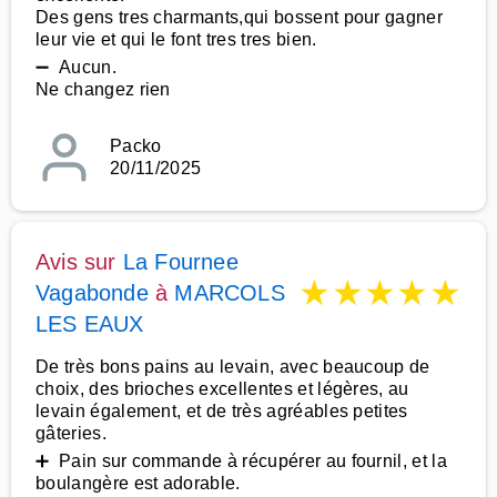
Des gens tres charmants,qui bossent pour gagner
leur vie et qui le font tres tres bien.
➖ Aucun.
Ne changez rien
Packo
20/11/2025
Avis sur
La Fournee
★
★
★
★
★
Vagabonde
à
MARCOLS
LES EAUX
De très bons pains au levain, avec beaucoup de
choix, des brioches excellentes et légères, au
levain également, et de très agréables petites
gâteries.
➕ Pain sur commande à récupérer au fournil, et la
boulangère est adorable.