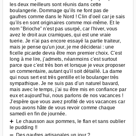
les deux meilleurs sont réunis dans cette
boulangerie. Dommage qu'ils ne font pas de
gaufres comme dans le Nord ! Clin d'oeil car je sais
qu'ils en sont originaires comme moi-même. Et le
nom "Brioche" n'est pas usurpé, car l'hiver, vous
avez le droit aux cramiques, qui est une vraie
tuerie. Je n'ai pas encore essayé la partie traiteur,
mais je pense qu'un jour, je me déciderai : une
ficelle picarde devra être mon premier choix. C'est
long à me lire, j'admets, néanmoins c'est surtout
parce que c'est très bon et lorsque je veux proposer
un commentaire, autant qu'il soit détaillé. La dame
qui nous sert est très gentille et le boulanger très
sympathique. Je ne suis pas d'un naturel bavard,
mais avec le temps, j'ai su être mis en confiance par
eux et aujourd'hui, nous parlons de nos vacances !
J'espère que vous avez profité de vos vacances car
nous avons hâte de vous revoir comme chaque
samedi en fin de journée.
➕ Le chausson aux pommes, le flan et sans oublier
le pudding !!
➖ Des gaufres artisanales un jour ?