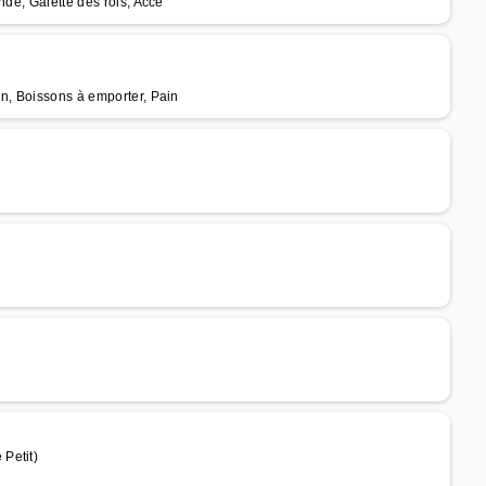
nde, Galette des rois, Accè
in, Boissons à emporter, Pain
Petit)