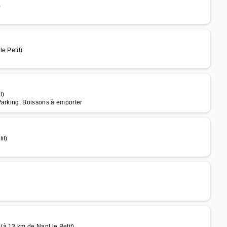
)
e Petit)
t)
Parking, Boissons à emporter
it)
à 13 km de Nant le Petit)