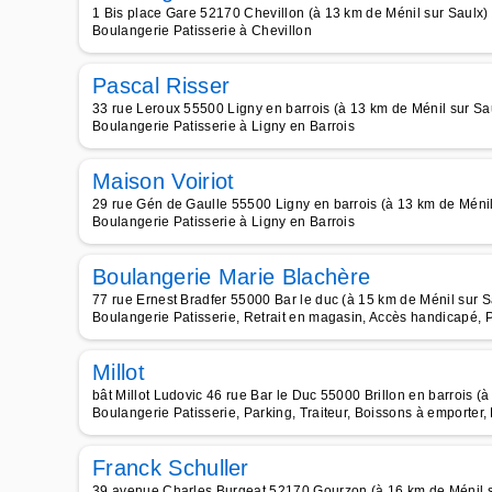
1 Bis place Gare 52170 Chevillon (à 13 km de Ménil sur Saulx)
Boulangerie Patisserie à Chevillon
Pascal Risser
33 rue Leroux 55500 Ligny en barrois (à 13 km de Ménil sur Sa
Boulangerie Patisserie à Ligny en Barrois
Maison Voiriot
29 rue Gén de Gaulle 55500 Ligny en barrois (à 13 km de Ménil
Boulangerie Patisserie à Ligny en Barrois
Boulangerie Marie Blachère
77 rue Ernest Bradfer 55000 Bar le duc (à 15 km de Ménil sur S
Boulangerie Patisserie, Retrait en magasin, Accès handicapé, 
Millot
bât Millot Ludovic 46 rue Bar le Duc 55000 Brillon en barrois (
Boulangerie Patisserie, Parking, Traiteur, Boissons à emporter
Franck Schuller
39 avenue Charles Burgeat 52170 Gourzon (à 16 km de Ménil s