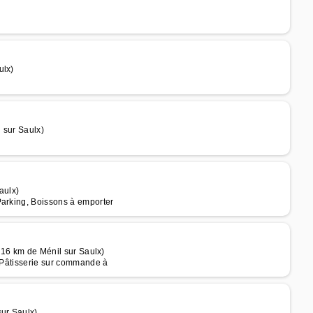
ulx)
 sur Saulx)
aulx)
Parking, Boissons à emporter
à 16 km de Ménil sur Saulx)
, Pâtisserie sur commande à
ur Saulx)