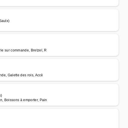
Saulx)
rie sur commande, Bretzel, R
)
nde, Galette des rois, Accè
x)
in, Boissons à emporter, Pain