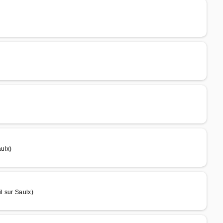
ulx)
l sur Saulx)