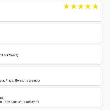
★
★
★
★
★
il sur Saulx)
teur, Pizza, Boissons à empor
ulx)
n, Pain sans sel, Pain de mi