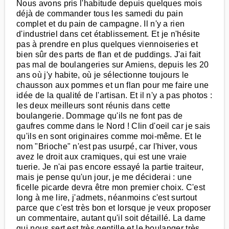
Nous avons pris l'habitude depuis quelques mois
déjà de commander tous les samedi du pain
complet et du pain de campagne. Il n'y a rien
d'industriel dans cet établissement. Et je n'hésite
pas à prendre en plus quelques viennoiseries et
bien sûr des parts de flan et de puddings. J'ai fait
pas mal de boulangeries sur Amiens, depuis les 20
ans où j'y habite, où je sélectionne toujours le
chausson aux pommes et un flan pour me faire une
idée de la qualité de l'artisan. Et il n'y a pas photos :
les deux meilleurs sont réunis dans cette
boulangerie. Dommage qu'ils ne font pas de
gaufres comme dans le Nord ! Clin d'oeil car je sais
qu'ils en sont originaires comme moi-même. Et le
nom "Brioche" n'est pas usurpé, car l'hiver, vous
avez le droit aux cramiques, qui est une vraie
tuerie. Je n'ai pas encore essayé la partie traiteur,
mais je pense qu'un jour, je me déciderai : une
ficelle picarde devra être mon premier choix. C'est
long à me lire, j'admets, néanmoins c'est surtout
parce que c'est très bon et lorsque je veux proposer
un commentaire, autant qu'il soit détaillé. La dame
qui nous sert est très gentille et le boulanger très