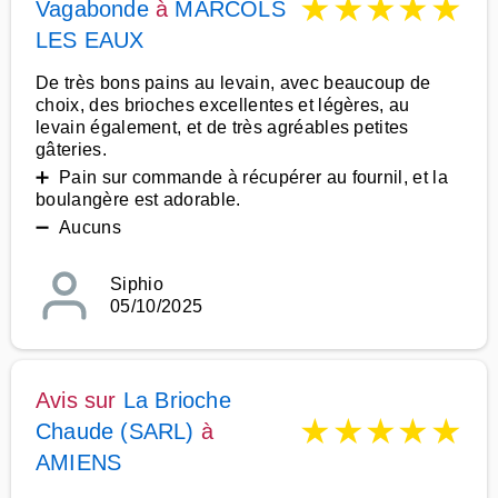
★
★
★
★
★
Vagabonde
à
MARCOLS
LES EAUX
De très bons pains au levain, avec beaucoup de
choix, des brioches excellentes et légères, au
levain également, et de très agréables petites
gâteries.
➕ Pain sur commande à récupérer au fournil, et la
boulangère est adorable.
➖ Aucuns
Siphio
05/10/2025
Avis sur
La Brioche
★
★
★
★
★
Chaude (SARL)
à
AMIENS