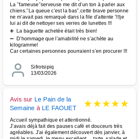
La "fameuse"serveuse me dit d'un ton à parler aux
chiens."La queue c'est la bas".cette brave personne
ne m'avait pas remarqué dans la file d'attente '!!!je
lui ai dit de nettoyer ses verres de lunettes !!!
➕ La baguette achetée était très bien!
➖ D'hommage que l'amabilité ne s'achète au
kilogramme!
Car certaines personnes pourraient s'en procurer !!!
Sifrotsipiq
13/03/2026
Avis sur
Le Pain de la
★
★
★
★
★
Semaine
à
LE FAOUET
Accueil sympathique et attentionné.
J'avais déjà fait des pauses café et douceurs très
agréables. J'ai également découvert dès janvier, à
midi le samedi, le menu excellent ... tarte, salade et