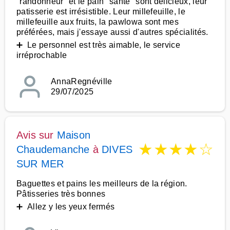
"randonneur" et le pain "santé" sont délicieux, leur
patisserie est irrésistible. Leur millefeuille, le
millefeuille aux fruits, la pawlowa sont mes
préférées, mais j'essaye aussi d'autres spécialités.
➕ Le personnel est très aimable, le service
irréprochable
AnnaRegnéville
29/07/2025
Avis sur
Maison
★
★
★
★
☆
Chaudemanche
à
DIVES
SUR MER
Baguettes et pains les meilleurs de la région.
Pâtisseries très bonnes
➕ Allez y les yeux fermés