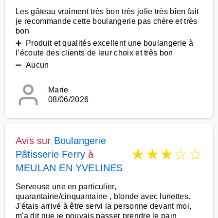
Les gâteau vraiment très bon très jolie très bien fait
je recommande cette boulangerie pas chère et très
bon
➕ Produit et qualités excellent une boulangerie à
l’écoute des clients de leur choix et très bon
➖ Aucun
Marie
08/06/2026
Avis sur
Boulangerie
★
★
★
☆
☆
Pâtisserie Ferry
à
MEULAN EN YVELINES
Serveuse une en particulier,
quarantaine/cinquantaine , blonde avec lunettes.
J'étais arrivé à être servi la personne devant moi,
m'a dit que je pouvais passer prendre le pain