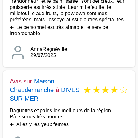
"randonneur" et le pain "santé" sont délicieux, leur
patisserie est irrésistible. Leur millefeuille, le
millefeuille aux fruits, la pawlowa sont mes
préférées, mais j'essaye aussi d'autres spécialités.
➕ Le personnel est très aimable, le service
irréprochable
AnnaRegnéville
29/07/2025
Avis sur
Maison
★
★
★
★
☆
Chaudemanche
à
DIVES
SUR MER
Baguettes et pains les meilleurs de la région.
Pâtisseries très bonnes
➕ Allez y les yeux fermés