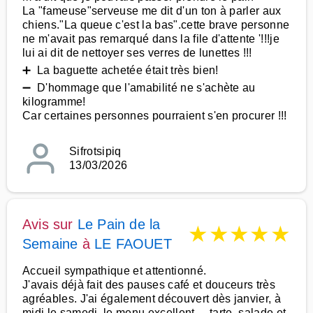
La "fameuse"serveuse me dit d'un ton à parler aux
chiens."La queue c'est la bas".cette brave personne
ne m'avait pas remarqué dans la file d'attente '!!!je
lui ai dit de nettoyer ses verres de lunettes !!!
➕ La baguette achetée était très bien!
➖ D'hommage que l'amabilité ne s'achète au
kilogramme!
Car certaines personnes pourraient s'en procurer !!!
Sifrotsipiq
13/03/2026
Avis sur
Le Pain de la
★
★
★
★
★
Semaine
à
LE FAOUET
Accueil sympathique et attentionné.
J'avais déjà fait des pauses café et douceurs très
agréables. J'ai également découvert dès janvier, à
midi le samedi, le menu excellent ... tarte, salade et