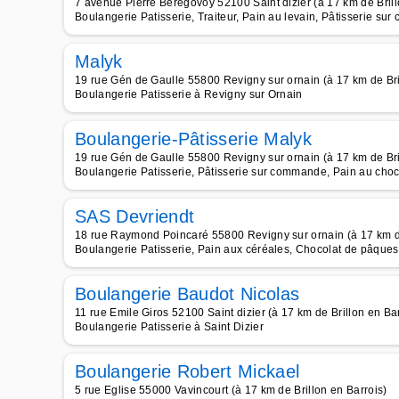
7 avenue Pierre Bérégovoy 52100 Saint dizier (à 17 km de Brill
Boulangerie Patisserie, Traiteur, Pain au levain, Pâtisserie sur
Malyk
19 rue Gén de Gaulle 55800 Revigny sur ornain (à 17 km de Bri
Boulangerie Patisserie à Revigny sur Ornain
Boulangerie-Pâtisserie Malyk
19 rue Gén de Gaulle 55800 Revigny sur ornain (à 17 km de Bri
Boulangerie Patisserie, Pâtisserie sur commande, Pain au choco
SAS Devriendt
18 rue Raymond Poincaré 55800 Revigny sur ornain (à 17 km de
Boulangerie Patisserie, Pain aux céréales, Chocolat de pâque
Boulangerie Baudot Nicolas
11 rue Emile Giros 52100 Saint dizier (à 17 km de Brillon en Bar
Boulangerie Patisserie à Saint Dizier
Boulangerie Robert Mickael
5 rue Eglise 55000 Vavincourt (à 17 km de Brillon en Barrois)