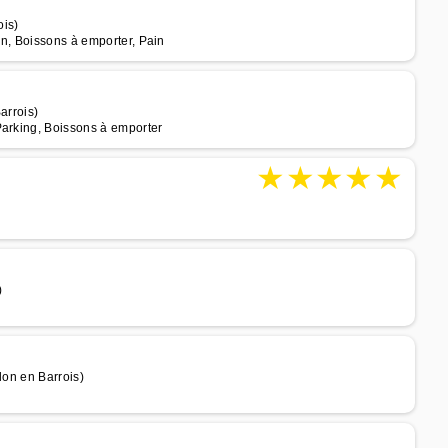
ois)
in, Boissons à emporter, Pain
arrois)
Parking, Boissons à emporter
★
★
★
★
★
)
lon en Barrois)