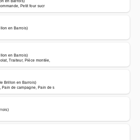
on en Barrois)
 commande, Petit four sucr
llon en Barrois)
llon en Barrois)
lat, Traiteur, Pièce montée,
 Brillon en Barrois)
s, Pain de campagne, Pain de s
rois)