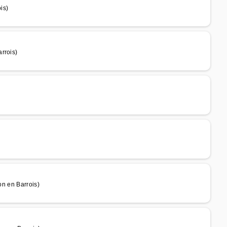
is)
rrois)
on en Barrois)