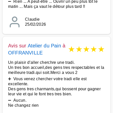
➖ Rien ... A peut-être ... Ouvrir un peu plus tôt le
matin ... Mais ça vaut le détour plus tard !!
Claudie
25/02/2026
Avis sur
Atelier du Pain
à
★
★
★
★
★
OFFRANVILLE
Un plaisir d’aller cherchre une tradi.
Un tres bon accueil,des gens tres respectables et la
meilleure tradi.qui soit.Merci a vous 2
➕ Vous venez chercher votre tradi elle est
excellente.
Des gens tres charmants,qui bossent pour gagner
leur vie et qui le font tres tres bien.
➖ Aucun.
Ne changez rien