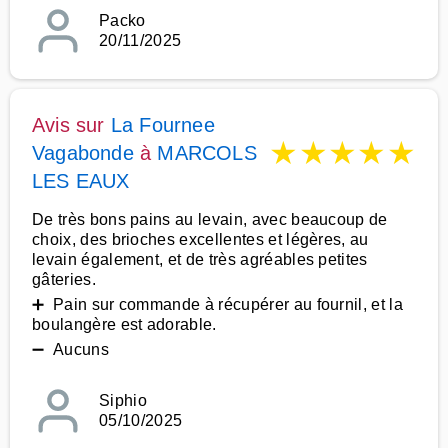
Packo
20/11/2025
Avis sur
La Fournee
★
★
★
★
★
Vagabonde
à
MARCOLS
LES EAUX
De très bons pains au levain, avec beaucoup de
choix, des brioches excellentes et légères, au
levain également, et de très agréables petites
gâteries.
➕ Pain sur commande à récupérer au fournil, et la
boulangère est adorable.
➖ Aucuns
Siphio
05/10/2025