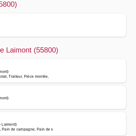
55800)
de Laimont (55800)
mont)
lat, Traiteur, Pièce montée,
mont)
e Laimont)
s, Pain de campagne, Pain de s