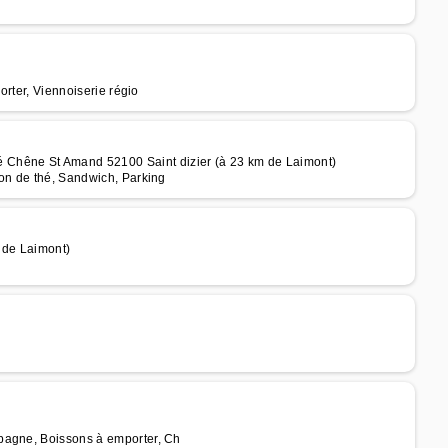
orter, Viennoiserie régio
êne St Amand 52100 Saint dizier (à 23 km de Laimont)
lon de thé, Sandwich, Parking
 de Laimont)
pagne, Boissons à emporter, Ch