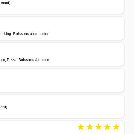
imont)
Parking, Boissons à emporter
teur, Pizza, Boissons à empor
mont)
★
★
★
★
★