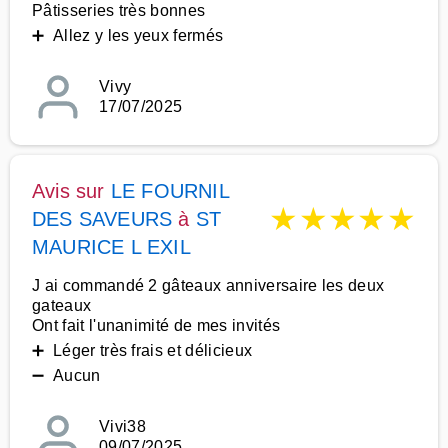
Pâtisseries très bonnes
➕ Allez y les yeux fermés
Vivy
17/07/2025
Avis sur
LE FOURNIL
★
★
★
★
★
DES SAVEURS
à
ST
MAURICE L EXIL
J ai commandé 2 gâteaux anniversaire les deux
gateaux
Ont fait l'unanimité de mes invités
➕ Léger très frais et délicieux
➖ Aucun
Vivi38
09/07/2025