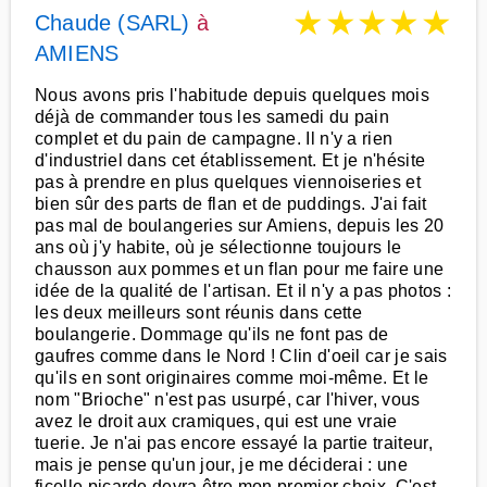
★
★
★
★
★
Chaude (SARL)
à
AMIENS
Nous avons pris l'habitude depuis quelques mois
déjà de commander tous les samedi du pain
complet et du pain de campagne. Il n'y a rien
d'industriel dans cet établissement. Et je n'hésite
pas à prendre en plus quelques viennoiseries et
bien sûr des parts de flan et de puddings. J'ai fait
pas mal de boulangeries sur Amiens, depuis les 20
ans où j'y habite, où je sélectionne toujours le
chausson aux pommes et un flan pour me faire une
idée de la qualité de l'artisan. Et il n'y a pas photos :
les deux meilleurs sont réunis dans cette
boulangerie. Dommage qu'ils ne font pas de
gaufres comme dans le Nord ! Clin d'oeil car je sais
qu'ils en sont originaires comme moi-même. Et le
nom "Brioche" n'est pas usurpé, car l'hiver, vous
avez le droit aux cramiques, qui est une vraie
tuerie. Je n'ai pas encore essayé la partie traiteur,
mais je pense qu'un jour, je me déciderai : une
ficelle picarde devra être mon premier choix. C'est