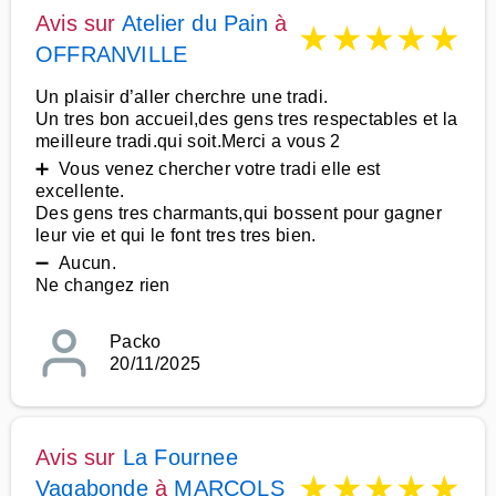
Avis sur
Atelier du Pain
à
★
★
★
★
★
OFFRANVILLE
Un plaisir d’aller cherchre une tradi.
Un tres bon accueil,des gens tres respectables et la
meilleure tradi.qui soit.Merci a vous 2
➕ Vous venez chercher votre tradi elle est
excellente.
Des gens tres charmants,qui bossent pour gagner
leur vie et qui le font tres tres bien.
➖ Aucun.
Ne changez rien
Packo
20/11/2025
Avis sur
La Fournee
★
★
★
★
★
Vagabonde
à
MARCOLS