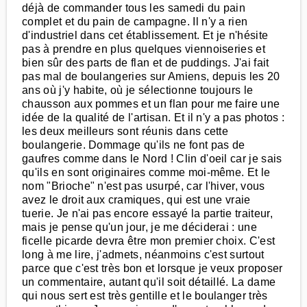
déjà de commander tous les samedi du pain
complet et du pain de campagne. Il n'y a rien
d'industriel dans cet établissement. Et je n'hésite
pas à prendre en plus quelques viennoiseries et
bien sûr des parts de flan et de puddings. J'ai fait
pas mal de boulangeries sur Amiens, depuis les 20
ans où j'y habite, où je sélectionne toujours le
chausson aux pommes et un flan pour me faire une
idée de la qualité de l'artisan. Et il n'y a pas photos :
les deux meilleurs sont réunis dans cette
boulangerie. Dommage qu'ils ne font pas de
gaufres comme dans le Nord ! Clin d'oeil car je sais
qu'ils en sont originaires comme moi-même. Et le
nom "Brioche" n'est pas usurpé, car l'hiver, vous
avez le droit aux cramiques, qui est une vraie
tuerie. Je n'ai pas encore essayé la partie traiteur,
mais je pense qu'un jour, je me déciderai : une
ficelle picarde devra être mon premier choix. C'est
long à me lire, j'admets, néanmoins c'est surtout
parce que c'est très bon et lorsque je veux proposer
un commentaire, autant qu'il soit détaillé. La dame
qui nous sert est très gentille et le boulanger très