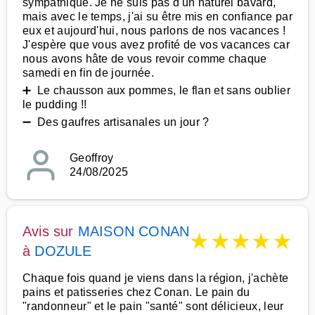
sympathique. Je ne suis pas d'un naturel bavard,
mais avec le temps, j'ai su être mis en confiance par
eux et aujourd'hui, nous parlons de nos vacances !
J'espère que vous avez profité de vos vacances car
nous avons hâte de vous revoir comme chaque
samedi en fin de journée.
➕ Le chausson aux pommes, le flan et sans oublier
le pudding !!
➖ Des gaufres artisanales un jour ?
Geoffroy
24/08/2025
Avis sur
MAISON CONAN
★
★
★
★
★
à
DOZULE
Chaque fois quand je viens dans la région, j'achète
pains et patisseries chez Conan. Le pain du
"randonneur" et le pain "santé" sont délicieux, leur