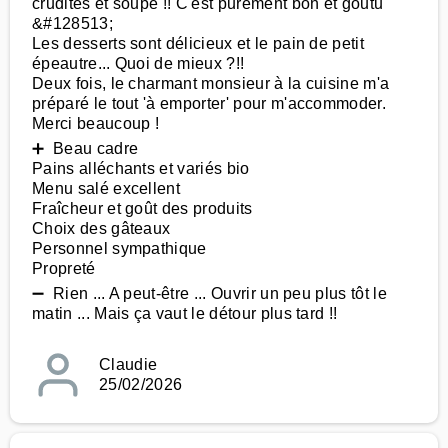
crudités et soupe !! C'est purement bon et goutu
&#128513;
Les desserts sont délicieux et le pain de petit
épeautre... Quoi de mieux ?!!
Deux fois, le charmant monsieur à la cuisine m'a
préparé le tout 'à emporter' pour m'accommoder.
Merci beaucoup !
➕ Beau cadre
Pains alléchants et variés bio
Menu salé excellent
Fraîcheur et goût des produits
Choix des gâteaux
Personnel sympathique
Propreté
➖ Rien ... A peut-être ... Ouvrir un peu plus tôt le
matin ... Mais ça vaut le détour plus tard !!
Claudie
25/02/2026