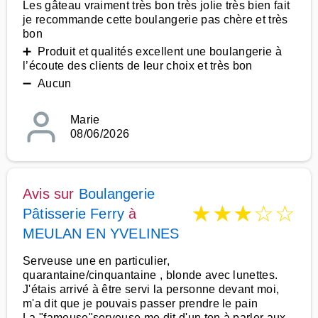
Les gâteau vraiment très bon très jolie très bien fait
je recommande cette boulangerie pas chère et très
bon
➕ Produit et qualités excellent une boulangerie à
l’écoute des clients de leur choix et très bon
➖ Aucun
Marie
08/06/2026
Avis sur
Boulangerie
★
★
★
☆
☆
Pâtisserie Ferry
à
MEULAN EN YVELINES
Serveuse une en particulier,
quarantaine/cinquantaine , blonde avec lunettes.
J'étais arrivé à être servi la personne devant moi,
m'a dit que je pouvais passer prendre le pain
La "fameuse"serveuse me dit d'un ton à parler aux