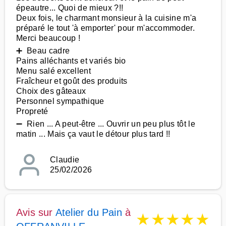
épeautre... Quoi de mieux ?!!
Deux fois, le charmant monsieur à la cuisine m'a
préparé le tout 'à emporter' pour m'accommoder.
Merci beaucoup !
➕ Beau cadre
Pains alléchants et variés bio
Menu salé excellent
Fraîcheur et goût des produits
Choix des gâteaux
Personnel sympathique
Propreté
➖ Rien ... A peut-être ... Ouvrir un peu plus tôt le
matin ... Mais ça vaut le détour plus tard !!
Claudie
25/02/2026
Avis sur
Atelier du Pain
à
★
★
★
★
★