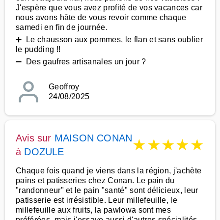
J'espère que vous avez profité de vos vacances car
nous avons hâte de vous revoir comme chaque
samedi en fin de journée.
➕ Le chausson aux pommes, le flan et sans oublier
le pudding !!
➖ Des gaufres artisanales un jour ?
Geoffroy
24/08/2025
Avis sur
MAISON CONAN
★
★
★
★
★
à
DOZULE
Chaque fois quand je viens dans la région, j'achète
pains et patisseries chez Conan. Le pain du
"randonneur" et le pain "santé" sont délicieux, leur
patisserie est irrésistible. Leur millefeuille, le
millefeuille aux fruits, la pawlowa sont mes
préférées, mais j'essaye aussi d'autres spécialités.