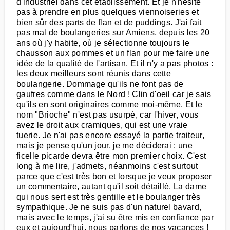
d'industriel dans cet établissement. Et je n'hésite
pas à prendre en plus quelques viennoiseries et
bien sûr des parts de flan et de puddings. J'ai fait
pas mal de boulangeries sur Amiens, depuis les 20
ans où j'y habite, où je sélectionne toujours le
chausson aux pommes et un flan pour me faire une
idée de la qualité de l'artisan. Et il n'y a pas photos :
les deux meilleurs sont réunis dans cette
boulangerie. Dommage qu'ils ne font pas de
gaufres comme dans le Nord ! Clin d'oeil car je sais
qu'ils en sont originaires comme moi-même. Et le
nom "Brioche" n'est pas usurpé, car l'hiver, vous
avez le droit aux cramiques, qui est une vraie
tuerie. Je n'ai pas encore essayé la partie traiteur,
mais je pense qu'un jour, je me déciderai : une
ficelle picarde devra être mon premier choix. C'est
long à me lire, j'admets, néanmoins c'est surtout
parce que c'est très bon et lorsque je veux proposer
un commentaire, autant qu'il soit détaillé. La dame
qui nous sert est très gentille et le boulanger très
sympathique. Je ne suis pas d'un naturel bavard,
mais avec le temps, j'ai su être mis en confiance par
eux et aujourd'hui, nous parlons de nos vacances !