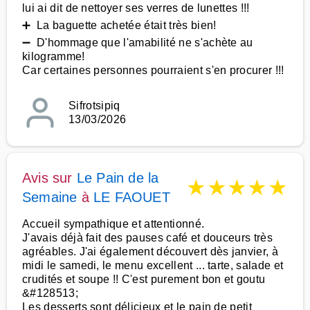
lui ai dit de nettoyer ses verres de lunettes !!!
➕ La baguette achetée était très bien!
➖ D'hommage que l'amabilité ne s'achète au
kilogramme!
Car certaines personnes pourraient s'en procurer !!!
Sifrotsipiq
13/03/2026
Avis sur
Le Pain de la
★
★
★
★
★
Semaine
à
LE FAOUET
Accueil sympathique et attentionné.
J'avais déjà fait des pauses café et douceurs très
agréables. J'ai également découvert dès janvier, à
midi le samedi, le menu excellent ... tarte, salade et
crudités et soupe !! C'est purement bon et goutu
&#128513;
Les desserts sont délicieux et le pain de petit