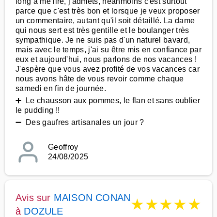
long à me lire, j'admets, néanmoins c'est surtout
parce que c'est très bon et lorsque je veux proposer
un commentaire, autant qu'il soit détaillé. La dame
qui nous sert est très gentille et le boulanger très
sympathique. Je ne suis pas d'un naturel bavard,
mais avec le temps, j'ai su être mis en confiance par
eux et aujourd'hui, nous parlons de nos vacances !
J'espère que vous avez profité de vos vacances car
nous avons hâte de vous revoir comme chaque
samedi en fin de journée.
➕ Le chausson aux pommes, le flan et sans oublier
le pudding !!
➖ Des gaufres artisanales un jour ?
Geoffroy
24/08/2025
Avis sur
MAISON CONAN
★
★
★
★
★
à
DOZULE