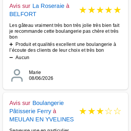
Avis sur
La Roseraie
à
★
★
★
★
★
BELFORT
Les gâteau vraiment très bon très jolie très bien fait
je recommande cette boulangerie pas chère et très
bon
➕ Produit et qualités excellent une boulangerie à
l’écoute des clients de leur choix et très bon
➖ Aucun
Marie
08/06/2026
Avis sur
Boulangerie
★
★
★
☆
☆
Pâtisserie Ferry
à
MEULAN EN YVELINES
Serveuse une en particulier,