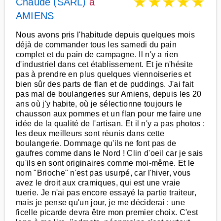
★
★
★
★
★
Chaude (SARL)
à
AMIENS
Nous avons pris l'habitude depuis quelques mois
déjà de commander tous les samedi du pain
complet et du pain de campagne. Il n'y a rien
d'industriel dans cet établissement. Et je n'hésite
pas à prendre en plus quelques viennoiseries et
bien sûr des parts de flan et de puddings. J'ai fait
pas mal de boulangeries sur Amiens, depuis les 20
ans où j'y habite, où je sélectionne toujours le
chausson aux pommes et un flan pour me faire une
idée de la qualité de l'artisan. Et il n'y a pas photos :
les deux meilleurs sont réunis dans cette
boulangerie. Dommage qu'ils ne font pas de
gaufres comme dans le Nord ! Clin d'oeil car je sais
qu'ils en sont originaires comme moi-même. Et le
nom "Brioche" n'est pas usurpé, car l'hiver, vous
avez le droit aux cramiques, qui est une vraie
tuerie. Je n'ai pas encore essayé la partie traiteur,
mais je pense qu'un jour, je me déciderai : une
ficelle picarde devra être mon premier choix. C'est