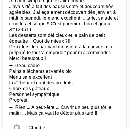
Accueil sympathique et attentionné.
J'avais déjà fait des pauses café et douceurs très
agréables. J'ai également découvert dès janvier, à
midi le samedi, le menu excellent ... tarte, salade et
crudités et soupe !! C'est purement bon et goutu
&#128513;
Les desserts sont délicieux et le pain de petit
épeautre... Quoi de mieux ?!!
Deux fois, le charmant monsieur à la cuisine m'a
préparé le tout 'à emporter' pour m'accommoder.
Merci beaucoup !
➕ Beau cadre
Pains alléchants et variés bio
Menu salé excellent
Fraîcheur et goût des produits
Choix des gâteaux
Personnel sympathique
Propreté
➖ Rien ... A peut-être ... Ouvrir un peu plus tôt le
matin ... Mais ça vaut le détour plus tard !!
Claudie