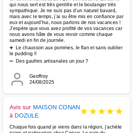
qui nous sert est très gentille et le boulanger très
sympathique. Je ne suis pas d'un naturel bavard,
mais avec le temps, j'ai su être mis en confiance par
eux et aujourd'hui, nous parlons de nos vacances !
J'espère que vous avez profité de vos vacances car
nous avons hâte de vous revoir comme chaque
samedi en fin de journée.
➕ Le chausson aux pommes, le flan et sans oublier
le pudding !!
➖ Des gaufres artisanales un jour ?
Geoffroy
24/08/2025
Avis sur
MAISON CONAN
★
★
★
★
★
à
DOZULE
Chaque fois quand je viens dans la région, j'achète
pains et patisseries chez Conan. Le pain du