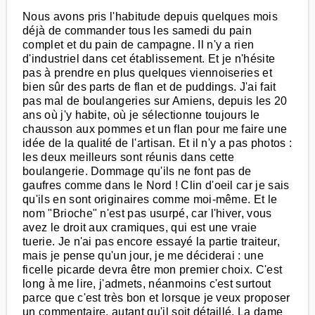
Nous avons pris l'habitude depuis quelques mois
déjà de commander tous les samedi du pain
complet et du pain de campagne. Il n'y a rien
d'industriel dans cet établissement. Et je n'hésite
pas à prendre en plus quelques viennoiseries et
bien sûr des parts de flan et de puddings. J'ai fait
pas mal de boulangeries sur Amiens, depuis les 20
ans où j'y habite, où je sélectionne toujours le
chausson aux pommes et un flan pour me faire une
idée de la qualité de l'artisan. Et il n'y a pas photos :
les deux meilleurs sont réunis dans cette
boulangerie. Dommage qu'ils ne font pas de
gaufres comme dans le Nord ! Clin d'oeil car je sais
qu'ils en sont originaires comme moi-même. Et le
nom "Brioche" n'est pas usurpé, car l'hiver, vous
avez le droit aux cramiques, qui est une vraie
tuerie. Je n'ai pas encore essayé la partie traiteur,
mais je pense qu'un jour, je me déciderai : une
ficelle picarde devra être mon premier choix. C'est
long à me lire, j'admets, néanmoins c'est surtout
parce que c'est très bon et lorsque je veux proposer
un commentaire, autant qu'il soit détaillé. La dame