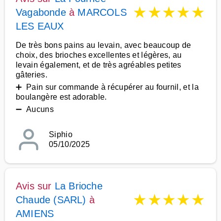
★
★
★
★
★
Vagabonde
à
MARCOLS
LES EAUX
De très bons pains au levain, avec beaucoup de
choix, des brioches excellentes et légères, au
levain également, et de très agréables petites
gâteries.
➕ Pain sur commande à récupérer au fournil, et la
boulangère est adorable.
➖ Aucuns
Siphio
05/10/2025
Avis sur
La Brioche
★
★
★
★
★
Chaude (SARL)
à
AMIENS