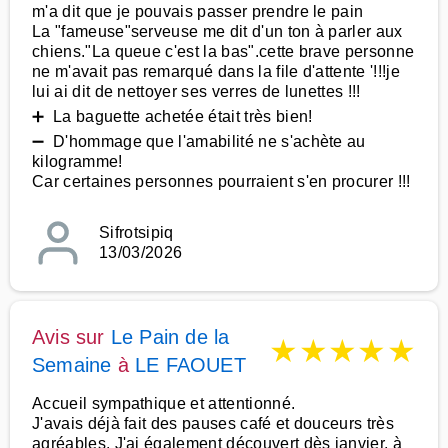
m'a dit que je pouvais passer prendre le pain
La "fameuse"serveuse me dit d'un ton à parler aux
chiens."La queue c'est la bas".cette brave personne
ne m'avait pas remarqué dans la file d'attente '!!!je
lui ai dit de nettoyer ses verres de lunettes !!!
➕ La baguette achetée était très bien!
➖ D'hommage que l'amabilité ne s'achète au
kilogramme!
Car certaines personnes pourraient s'en procurer !!!
Sifrotsipiq
13/03/2026
Avis sur
Le Pain de la
★
★
★
★
★
Semaine
à
LE FAOUET
Accueil sympathique et attentionné.
J'avais déjà fait des pauses café et douceurs très
agréables. J'ai également découvert dès janvier, à