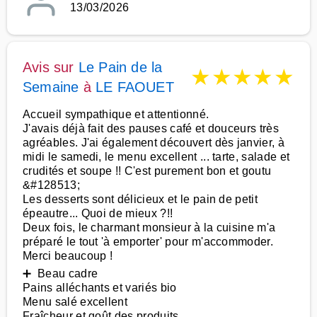
13/03/2026
Avis sur
Le Pain de la
★
★
★
★
★
Semaine
à
LE FAOUET
Accueil sympathique et attentionné.
J'avais déjà fait des pauses café et douceurs très
agréables. J'ai également découvert dès janvier, à
midi le samedi, le menu excellent ... tarte, salade et
crudités et soupe !! C'est purement bon et goutu
&#128513;
Les desserts sont délicieux et le pain de petit
épeautre... Quoi de mieux ?!!
Deux fois, le charmant monsieur à la cuisine m'a
préparé le tout 'à emporter' pour m'accommoder.
Merci beaucoup !
➕ Beau cadre
Pains alléchants et variés bio
Menu salé excellent
Fraîcheur et goût des produits