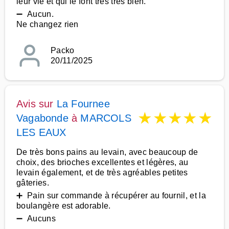
leur vie et qui le font tres tres bien.
➖ Aucun.
Ne changez rien
Packo
20/11/2025
Avis sur
La Fournee
★
★
★
★
★
Vagabonde
à
MARCOLS
LES EAUX
De très bons pains au levain, avec beaucoup de
choix, des brioches excellentes et légères, au
levain également, et de très agréables petites
gâteries.
➕ Pain sur commande à récupérer au fournil, et la
boulangère est adorable.
➖ Aucuns