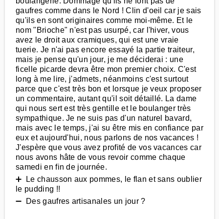
boulangerie. Dommage qu'ils ne font pas de
gaufres comme dans le Nord ! Clin d'oeil car je sais
qu'ils en sont originaires comme moi-même. Et le
nom "Brioche" n'est pas usurpé, car l'hiver, vous
avez le droit aux cramiques, qui est une vraie
tuerie. Je n'ai pas encore essayé la partie traiteur,
mais je pense qu'un jour, je me déciderai : une
ficelle picarde devra être mon premier choix. C'est
long à me lire, j'admets, néanmoins c'est surtout
parce que c'est très bon et lorsque je veux proposer
un commentaire, autant qu'il soit détaillé. La dame
qui nous sert est très gentille et le boulanger très
sympathique. Je ne suis pas d'un naturel bavard,
mais avec le temps, j'ai su être mis en confiance par
eux et aujourd'hui, nous parlons de nos vacances !
J'espère que vous avez profité de vos vacances car
nous avons hâte de vous revoir comme chaque
samedi en fin de journée.
➕ Le chausson aux pommes, le flan et sans oublier
le pudding !!
➖ Des gaufres artisanales un jour ?