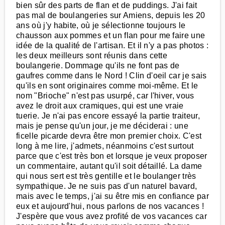
bien sûr des parts de flan et de puddings. J'ai fait
pas mal de boulangeries sur Amiens, depuis les 20
ans où j'y habite, où je sélectionne toujours le
chausson aux pommes et un flan pour me faire une
idée de la qualité de l'artisan. Et il n'y a pas photos :
les deux meilleurs sont réunis dans cette
boulangerie. Dommage qu'ils ne font pas de
gaufres comme dans le Nord ! Clin d'oeil car je sais
qu'ils en sont originaires comme moi-même. Et le
nom "Brioche" n'est pas usurpé, car l'hiver, vous
avez le droit aux cramiques, qui est une vraie
tuerie. Je n'ai pas encore essayé la partie traiteur,
mais je pense qu'un jour, je me déciderai : une
ficelle picarde devra être mon premier choix. C'est
long à me lire, j'admets, néanmoins c'est surtout
parce que c'est très bon et lorsque je veux proposer
un commentaire, autant qu'il soit détaillé. La dame
qui nous sert est très gentille et le boulanger très
sympathique. Je ne suis pas d'un naturel bavard,
mais avec le temps, j'ai su être mis en confiance par
eux et aujourd'hui, nous parlons de nos vacances !
J'espère que vous avez profité de vos vacances car