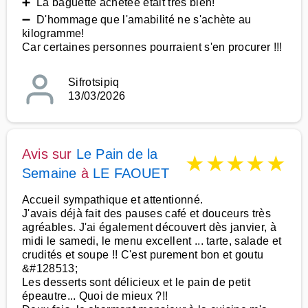
➕ La baguette achetée était très bien!
➖ D'hommage que l'amabilité ne s'achète au
kilogramme!
Car certaines personnes pourraient s'en procurer !!!
Sifrotsipiq
13/03/2026
Avis sur
Le Pain de la
★
★
★
★
★
Semaine
à
LE FAOUET
Accueil sympathique et attentionné.
J'avais déjà fait des pauses café et douceurs très
agréables. J'ai également découvert dès janvier, à
midi le samedi, le menu excellent ... tarte, salade et
crudités et soupe !! C'est purement bon et goutu
&#128513;
Les desserts sont délicieux et le pain de petit
épeautre... Quoi de mieux ?!!