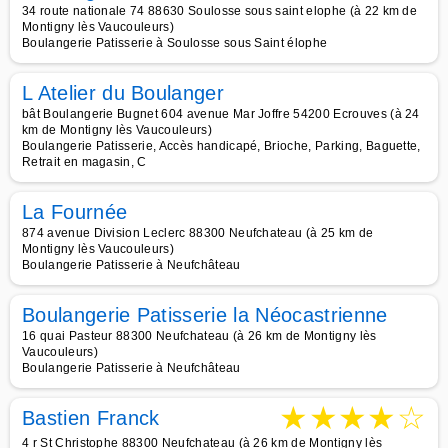
34 route nationale 74 88630 Soulosse sous saint elophe (à 22 km de
Montigny lès Vaucouleurs)
Boulangerie Patisserie à Soulosse sous Saint élophe
L Atelier du Boulanger
bât Boulangerie Bugnet 604 avenue Mar Joffre 54200 Ecrouves (à 24
km de Montigny lès Vaucouleurs)
Boulangerie Patisserie, Accès handicapé, Brioche, Parking, Baguette,
Retrait en magasin, C
La Fournée
874 avenue Division Leclerc 88300 Neufchateau (à 25 km de
Montigny lès Vaucouleurs)
Boulangerie Patisserie à Neufchâteau
Boulangerie Patisserie la Néocastrienne
16 quai Pasteur 88300 Neufchateau (à 26 km de Montigny lès
Vaucouleurs)
Boulangerie Patisserie à Neufchâteau
★
★
★
★
☆
Bastien Franck
4 r St Christophe 88300 Neufchateau (à 26 km de Montigny lès