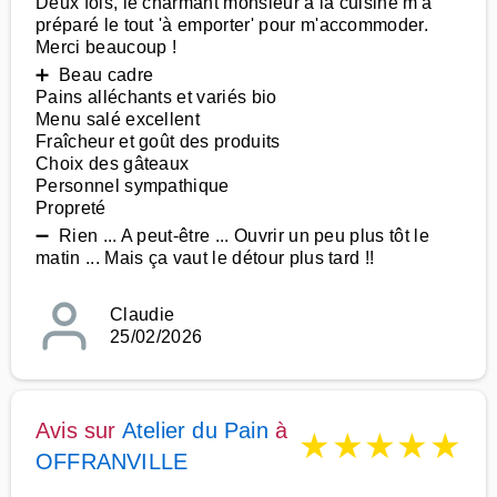
Deux fois, le charmant monsieur à la cuisine m'a
préparé le tout 'à emporter' pour m'accommoder.
Merci beaucoup !
➕ Beau cadre
Pains alléchants et variés bio
Menu salé excellent
Fraîcheur et goût des produits
Choix des gâteaux
Personnel sympathique
Propreté
➖ Rien ... A peut-être ... Ouvrir un peu plus tôt le
matin ... Mais ça vaut le détour plus tard !!
Claudie
25/02/2026
Avis sur
Atelier du Pain
à
★
★
★
★
★
OFFRANVILLE