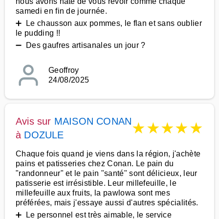
nous avons hâte de vous revoir comme chaque
samedi en fin de journée.
➕ Le chausson aux pommes, le flan et sans oublier
le pudding !!
➖ Des gaufres artisanales un jour ?
Geoffroy
24/08/2025
Avis sur
MAISON CONAN
★
★
★
★
★
à
DOZULE
Chaque fois quand je viens dans la région, j'achète
pains et patisseries chez Conan. Le pain du
"randonneur" et le pain "santé" sont délicieux, leur
patisserie est irrésistible. Leur millefeuille, le
millefeuille aux fruits, la pawlowa sont mes
préférées, mais j'essaye aussi d'autres spécialités.
➕ Le personnel est très aimable, le service