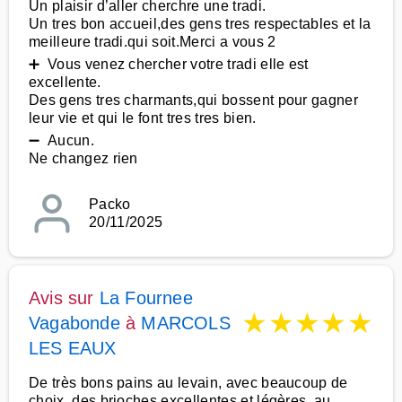
Un plaisir d’aller cherchre une tradi.
Un tres bon accueil,des gens tres respectables et la
meilleure tradi.qui soit.Merci a vous 2
➕ Vous venez chercher votre tradi elle est
excellente.
Des gens tres charmants,qui bossent pour gagner
leur vie et qui le font tres tres bien.
➖ Aucun.
Ne changez rien
Packo
20/11/2025
Avis sur
La Fournee
★
★
★
★
★
Vagabonde
à
MARCOLS
LES EAUX
De très bons pains au levain, avec beaucoup de
choix, des brioches excellentes et légères, au