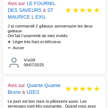
Avis sur
LE FOURNIL
★
★
★
★
★
DES SAVEURS
à
ST
MAURICE L EXIL
J ai commandé 2 gâteaux anniversaire les deux
gateaux
Ont fait l'unanimité de mes invités
➕ Léger très frais et délicieux
➖ Aucun
Vivi38
09/07/2025
Avis sur
Quante Quante
★
★
★
★
★
Bruno
à
UZES
Le pain est bon mais la pâtisserie aussi. Les
serveuses sont très souriantes . Quand vous avez