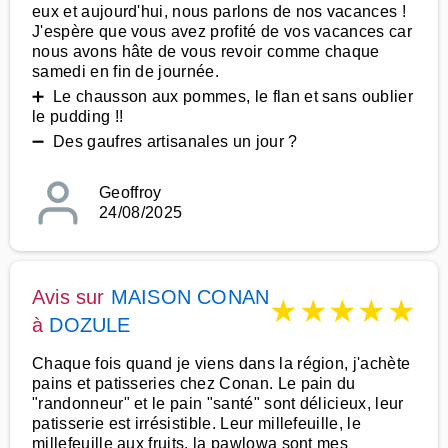
eux et aujourd'hui, nous parlons de nos vacances !
J'espère que vous avez profité de vos vacances car
nous avons hâte de vous revoir comme chaque
samedi en fin de journée.
➕ Le chausson aux pommes, le flan et sans oublier
le pudding !!
➖ Des gaufres artisanales un jour ?
Geoffroy
24/08/2025
Avis sur
MAISON CONAN
★
★
★
★
★
à
DOZULE
Chaque fois quand je viens dans la région, j'achète
pains et patisseries chez Conan. Le pain du
"randonneur" et le pain "santé" sont délicieux, leur
patisserie est irrésistible. Leur millefeuille, le
millefeuille aux fruits, la pawlowa sont mes