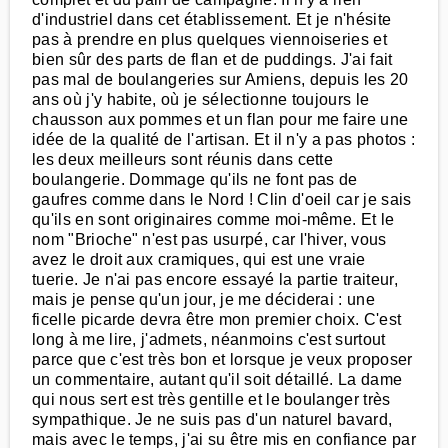
d'industriel dans cet établissement. Et je n'hésite
pas à prendre en plus quelques viennoiseries et
bien sûr des parts de flan et de puddings. J'ai fait
pas mal de boulangeries sur Amiens, depuis les 20
ans où j'y habite, où je sélectionne toujours le
chausson aux pommes et un flan pour me faire une
idée de la qualité de l'artisan. Et il n'y a pas photos :
les deux meilleurs sont réunis dans cette
boulangerie. Dommage qu'ils ne font pas de
gaufres comme dans le Nord ! Clin d'oeil car je sais
qu'ils en sont originaires comme moi-même. Et le
nom "Brioche" n'est pas usurpé, car l'hiver, vous
avez le droit aux cramiques, qui est une vraie
tuerie. Je n'ai pas encore essayé la partie traiteur,
mais je pense qu'un jour, je me déciderai : une
ficelle picarde devra être mon premier choix. C'est
long à me lire, j'admets, néanmoins c'est surtout
parce que c'est très bon et lorsque je veux proposer
un commentaire, autant qu'il soit détaillé. La dame
qui nous sert est très gentille et le boulanger très
sympathique. Je ne suis pas d'un naturel bavard,
mais avec le temps, j'ai su être mis en confiance par