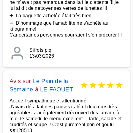
ne m'avait pas remarqué dans la file d'attente '!!!je
lui ai dit de nettoyer ses verres de lunettes !!!
➕ La baguette achetée était très bien!
➖ D'hommage que l'amabilité ne s'achète au
kilogramme!
Car certaines personnes pourraient s'en procurer !!!
Sifrotsipiq
13/03/2026
Avis sur
Le Pain de la
★
★
★
★
★
Semaine
à
LE FAOUET
Accueil sympathique et attentionné.
J'avais déjà fait des pauses café et douceurs très
agréables. J'ai également découvert dès janvier, à
midi le samedi, le menu excellent ... tarte, salade et
crudités et soupe !! C'est purement bon et goutu
&#128513;