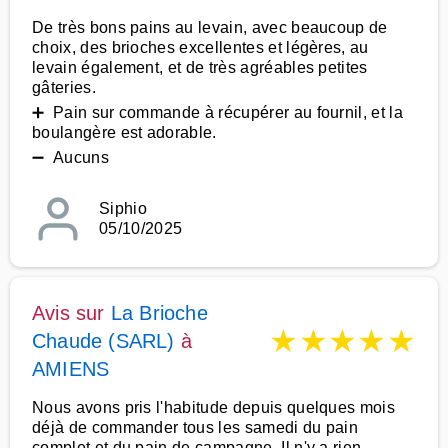
De très bons pains au levain, avec beaucoup de
choix, des brioches excellentes et légères, au
levain également, et de très agréables petites
gâteries.
➕ Pain sur commande à récupérer au fournil, et la
boulangère est adorable.
➖ Aucuns
Siphio
05/10/2025
Avis sur
La Brioche
★
★
★
★
★
Chaude (SARL)
à
AMIENS
Nous avons pris l'habitude depuis quelques mois
déjà de commander tous les samedi du pain
complet et du pain de campagne. Il n'y a rien