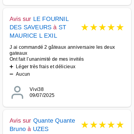
Avis sur
LE FOURNIL
★
★
★
★
★
DES SAVEURS
à
ST
MAURICE L EXIL
J ai commandé 2 gâteaux anniversaire les deux
gateaux
Ont fait l'unanimité de mes invités
➕ Léger très frais et délicieux
➖ Aucun
Vivi38
09/07/2025
Avis sur
Quante Quante
★
★
★
★
★
Bruno
à
UZES