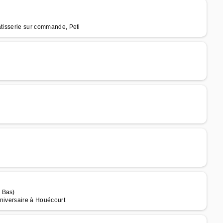
âtisserie sur commande, Peti
 Bas)
nniversaire à Houécourt