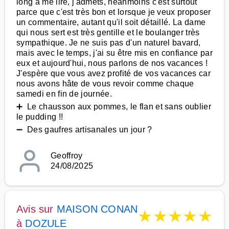
long à me lire, j'admets, néanmoins c'est surtout
parce que c'est très bon et lorsque je veux proposer
un commentaire, autant qu'il soit détaillé. La dame
qui nous sert est très gentille et le boulanger très
sympathique. Je ne suis pas d'un naturel bavard,
mais avec le temps, j'ai su être mis en confiance par
eux et aujourd'hui, nous parlons de nos vacances !
J'espère que vous avez profité de vos vacances car
nous avons hâte de vous revoir comme chaque
samedi en fin de journée.
➕ Le chausson aux pommes, le flan et sans oublier
le pudding !!
➖ Des gaufres artisanales un jour ?
Geoffroy
24/08/2025
Avis sur
MAISON CONAN
★
★
★
★
★
à
DOZULE