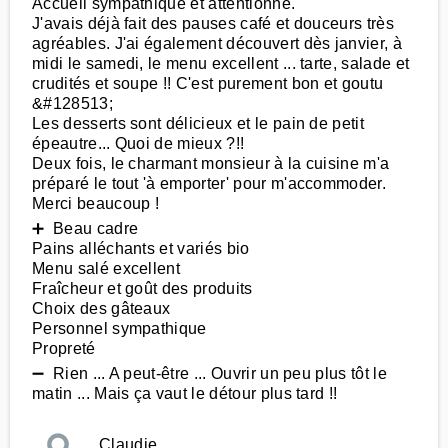
Accueil sympathique et attentionné.
J'avais déjà fait des pauses café et douceurs très
agréables. J'ai également découvert dès janvier, à
midi le samedi, le menu excellent ... tarte, salade et
crudités et soupe !! C'est purement bon et goutu
&#128513;
Les desserts sont délicieux et le pain de petit
épeautre... Quoi de mieux ?!!
Deux fois, le charmant monsieur à la cuisine m'a
préparé le tout 'à emporter' pour m'accommoder.
Merci beaucoup !
➕ Beau cadre
Pains alléchants et variés bio
Menu salé excellent
Fraîcheur et goût des produits
Choix des gâteaux
Personnel sympathique
Propreté
➖ Rien ... A peut-être ... Ouvrir un peu plus tôt le
matin ... Mais ça vaut le détour plus tard !!
Claudie