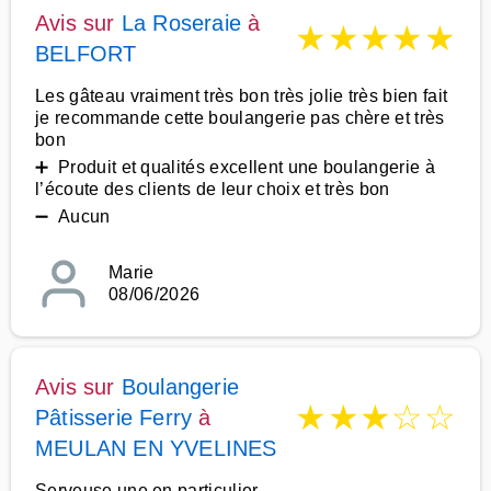
Avis sur
La Roseraie
à
★
★
★
★
★
BELFORT
Les gâteau vraiment très bon très jolie très bien fait
je recommande cette boulangerie pas chère et très
bon
➕ Produit et qualités excellent une boulangerie à
l’écoute des clients de leur choix et très bon
➖ Aucun
Marie
08/06/2026
Avis sur
Boulangerie
★
★
★
☆
☆
Pâtisserie Ferry
à
MEULAN EN YVELINES
Serveuse une en particulier,