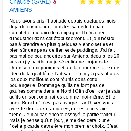
★
★
★
★
★
Chaude (SARL)
à
AMIENS
Nous avons pris l'habitude depuis quelques mois
déjà de commander tous les samedi du pain
complet et du pain de campagne. Il n'y a rien
d'industriel dans cet établissement. Et je n'hésite
pas à prendre en plus quelques viennoiseries et
bien sûr des parts de flan et de puddings. J'ai fait
pas mal de boulangeries sur Amiens, depuis les 20
ans où j'y habite, où je sélectionne toujours le
chausson aux pommes et un flan pour me faire une
idée de la qualité de l'artisan. Et il n'y a pas photos :
les deux meilleurs sont réunis dans cette
boulangerie. Dommage qu'ils ne font pas de
gaufres comme dans le Nord ! Clin d'oeil car je sais
qu'ils en sont originaires comme moi-même. Et le
nom "Brioche" n'est pas usurpé, car l'hiver, vous
avez le droit aux cramiques, qui est une vraie
tuerie. Je n'ai pas encore essayé la partie traiteur,
mais je pense qu'un jour, je me déciderai : une
ficelle picarde devra être mon premier choix. C'est