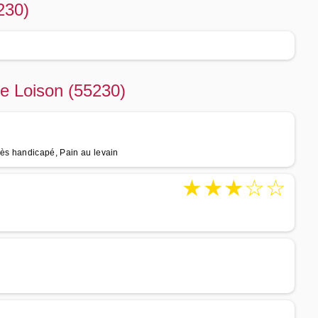
230)
de Loison (55230)
cès handicapé, Pain au levain
★
★
★
☆
☆