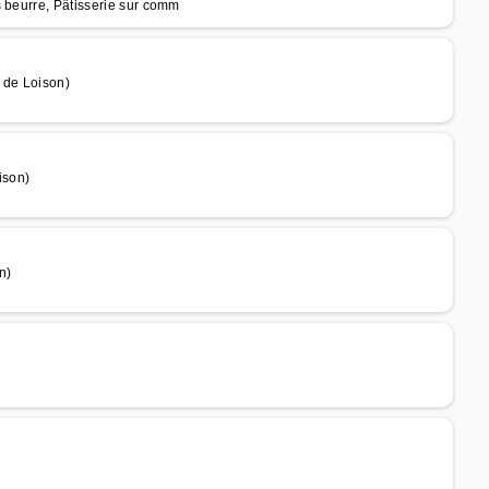
s beurre, Pâtisserie sur comm
 de Loison)
ison)
n)