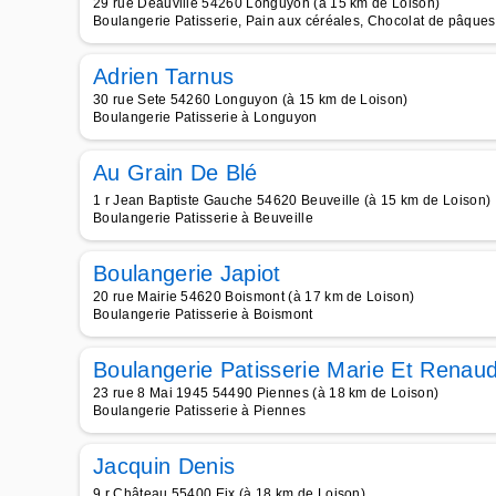
29 rue Deauville 54260 Longuyon (à 15 km de Loison)
Boulangerie Patisserie, Pain aux céréales, Chocolat de pâques
Adrien Tarnus
30 rue Sete 54260 Longuyon (à 15 km de Loison)
Boulangerie Patisserie à Longuyon
Au Grain De Blé
1 r Jean Baptiste Gauche 54620 Beuveille (à 15 km de Loison)
Boulangerie Patisserie à Beuveille
Boulangerie Japiot
20 rue Mairie 54620 Boismont (à 17 km de Loison)
Boulangerie Patisserie à Boismont
Boulangerie Patisserie Marie Et Renau
23 rue 8 Mai 1945 54490 Piennes (à 18 km de Loison)
Boulangerie Patisserie à Piennes
Jacquin Denis
9 r Château 55400 Eix (à 18 km de Loison)