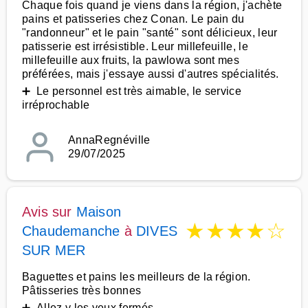
Chaque fois quand je viens dans la région, j'achète
pains et patisseries chez Conan. Le pain du
"randonneur" et le pain "santé" sont délicieux, leur
patisserie est irrésistible. Leur millefeuille, le
millefeuille aux fruits, la pawlowa sont mes
préférées, mais j'essaye aussi d'autres spécialités.
➕ Le personnel est très aimable, le service
irréprochable
AnnaRegnéville
29/07/2025
Avis sur
Maison
★
★
★
★
☆
Chaudemanche
à
DIVES
SUR MER
Baguettes et pains les meilleurs de la région.
Pâtisseries très bonnes
➕ Allez y les yeux fermés