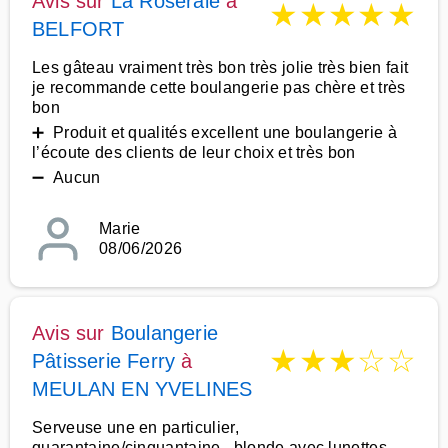
Avis sur
La Roseraie
à
★
★
★
★
★
BELFORT
Les gâteau vraiment très bon très jolie très bien fait
je recommande cette boulangerie pas chère et très
bon
➕ Produit et qualités excellent une boulangerie à
l’écoute des clients de leur choix et très bon
➖ Aucun
Marie
08/06/2026
Avis sur
Boulangerie
★
★
★
☆
☆
Pâtisserie Ferry
à
MEULAN EN YVELINES
Serveuse une en particulier,
quarantaine/cinquantaine , blonde avec lunettes.