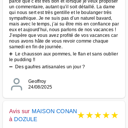
parce que c'est très bon et lorsque je veux proposer
un commentaire, autant qu'il soit détaillé. La dame
qui nous sert est très gentille et le boulanger très
sympathique. Je ne suis pas d'un naturel bavard,
mais avec le temps, j'ai su être mis en confiance par
eux et aujourd'hui, nous parlons de nos vacances !
J'espère que vous avez profité de vos vacances car
nous avons hâte de vous revoir comme chaque
samedi en fin de journée.
➕ Le chausson aux pommes, le flan et sans oublier
le pudding !!
➖ Des gaufres artisanales un jour ?
Geoffroy
24/08/2025
Avis sur
MAISON CONAN
★
★
★
★
★
à
DOZULE