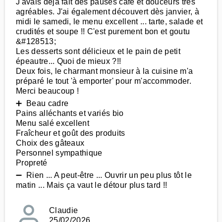
J'avais déjà fait des pauses café et douceurs très
agréables. J'ai également découvert dès janvier, à
midi le samedi, le menu excellent ... tarte, salade et
crudités et soupe !! C'est purement bon et goutu
&#128513;
Les desserts sont délicieux et le pain de petit
épeautre... Quoi de mieux ?!!
Deux fois, le charmant monsieur à la cuisine m'a
préparé le tout 'à emporter' pour m'accommoder.
Merci beaucoup !
➕ Beau cadre
Pains alléchants et variés bio
Menu salé excellent
Fraîcheur et goût des produits
Choix des gâteaux
Personnel sympathique
Propreté
➖ Rien ... A peut-être ... Ouvrir un peu plus tôt le
matin ... Mais ça vaut le détour plus tard !!
Claudie
25/02/2026