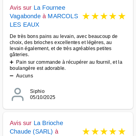
Avis sur
La Fournee
★
★
★
★
★
Vagabonde
à
MARCOLS
LES EAUX
De très bons pains au levain, avec beaucoup de
choix, des brioches excellentes et légères, au
levain également, et de très agréables petites
gâteries.
➕ Pain sur commande à récupérer au fournil, et la
boulangère est adorable.
➖ Aucuns
Siphio
05/10/2025
Avis sur
La Brioche
★
★
★
★
★
Chaude (SARL)
à