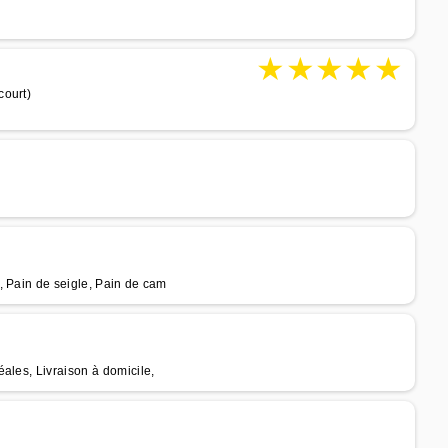
★
★
★
★
★
court)
, Pain de seigle, Pain de cam
ales, Livraison à domicile,