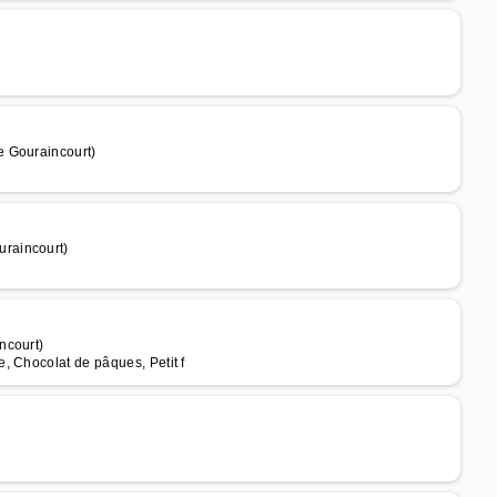
e Gouraincourt)
raincourt)
ncourt)
, Chocolat de pâques, Petit f