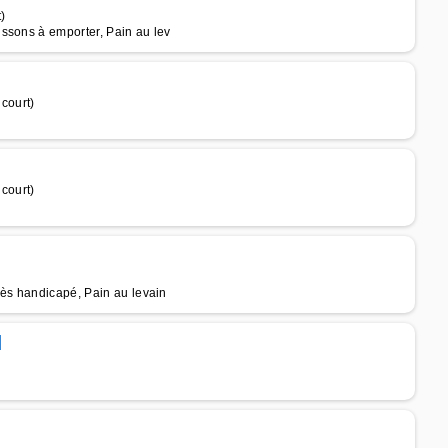
)
ssons à emporter, Pain au lev
court)
court)
cès handicapé, Pain au levain
d