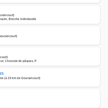
uraincourt)
saire, Brioche individuelle
ouraincourt)
court)
teur, Chocolat de pâques, P
as
gne (à 26 km de Gouraincourt)