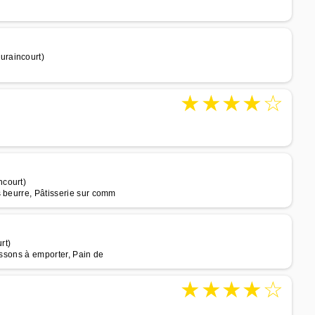
uraincourt)
★
★
★
★
☆
)
ncourt)
s beurre, Pâtisserie sur comm
rt)
issons à emporter, Pain de
★
★
★
★
☆