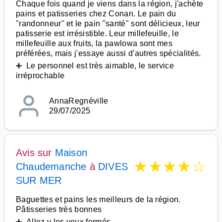
Chaque fois quand je viens dans la région, j'achète
pains et patisseries chez Conan. Le pain du
"randonneur" et le pain "santé" sont délicieux, leur
patisserie est irrésistible. Leur millefeuille, le
millefeuille aux fruits, la pawlowa sont mes
préférées, mais j'essaye aussi d'autres spécialités.
➕ Le personnel est très aimable, le service
irréprochable
AnnaRegnéville
29/07/2025
Avis sur
Maison
★
★
★
★
☆
Chaudemanche
à
DIVES
SUR MER
Baguettes et pains les meilleurs de la région.
Pâtisseries très bonnes
➕ Allez y les yeux fermés