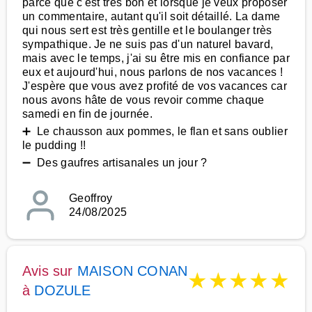
parce que c'est très bon et lorsque je veux proposer
un commentaire, autant qu'il soit détaillé. La dame
qui nous sert est très gentille et le boulanger très
sympathique. Je ne suis pas d'un naturel bavard,
mais avec le temps, j'ai su être mis en confiance par
eux et aujourd'hui, nous parlons de nos vacances !
J'espère que vous avez profité de vos vacances car
nous avons hâte de vous revoir comme chaque
samedi en fin de journée.
➕ Le chausson aux pommes, le flan et sans oublier
le pudding !!
➖ Des gaufres artisanales un jour ?
Geoffroy
24/08/2025
Avis sur
MAISON CONAN
★
★
★
★
★
à
DOZULE