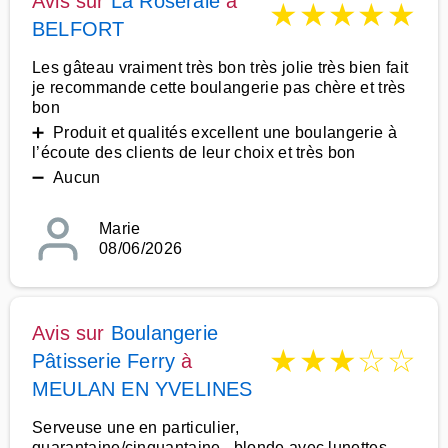
Avis sur
La Roseraie
à
★
★
★
★
★
BELFORT
Les gâteau vraiment très bon très jolie très bien fait
je recommande cette boulangerie pas chère et très
bon
➕ Produit et qualités excellent une boulangerie à
l’écoute des clients de leur choix et très bon
➖ Aucun
Marie
08/06/2026
Avis sur
Boulangerie
★
★
★
☆
☆
Pâtisserie Ferry
à
MEULAN EN YVELINES
Serveuse une en particulier,
quarantaine/cinquantaine , blonde avec lunettes.