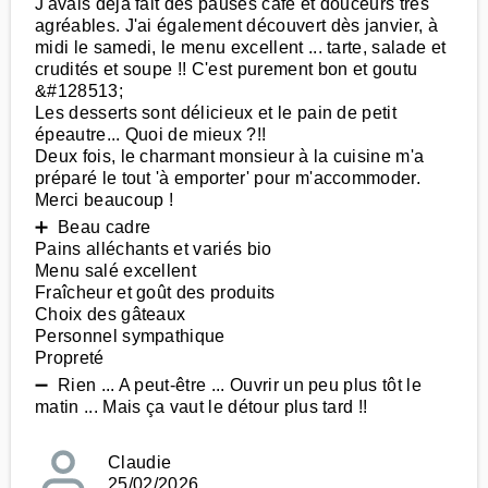
J'avais déjà fait des pauses café et douceurs très
agréables. J'ai également découvert dès janvier, à
midi le samedi, le menu excellent ... tarte, salade et
crudités et soupe !! C'est purement bon et goutu
&#128513;
Les desserts sont délicieux et le pain de petit
épeautre... Quoi de mieux ?!!
Deux fois, le charmant monsieur à la cuisine m'a
préparé le tout 'à emporter' pour m'accommoder.
Merci beaucoup !
➕ Beau cadre
Pains alléchants et variés bio
Menu salé excellent
Fraîcheur et goût des produits
Choix des gâteaux
Personnel sympathique
Propreté
➖ Rien ... A peut-être ... Ouvrir un peu plus tôt le
matin ... Mais ça vaut le détour plus tard !!
Claudie
25/02/2026