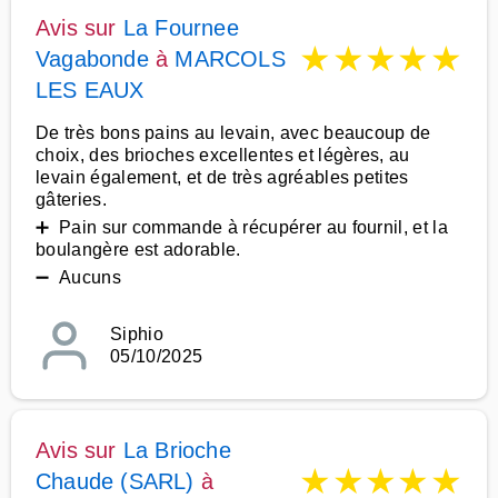
Avis sur
La Fournee
★
★
★
★
★
Vagabonde
à
MARCOLS
LES EAUX
De très bons pains au levain, avec beaucoup de
choix, des brioches excellentes et légères, au
levain également, et de très agréables petites
gâteries.
➕ Pain sur commande à récupérer au fournil, et la
boulangère est adorable.
➖ Aucuns
Siphio
05/10/2025
Avis sur
La Brioche
★
★
★
★
★
Chaude (SARL)
à