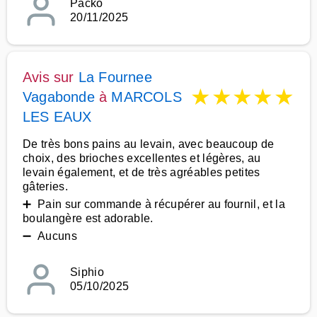
Packo
20/11/2025
Avis sur
La Fournee
★
★
★
★
★
Vagabonde
à
MARCOLS
LES EAUX
De très bons pains au levain, avec beaucoup de
choix, des brioches excellentes et légères, au
levain également, et de très agréables petites
gâteries.
➕ Pain sur commande à récupérer au fournil, et la
boulangère est adorable.
➖ Aucuns
Siphio
05/10/2025