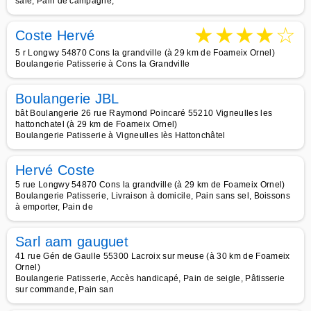
salé, Pain de campagne,
★
★
★
★
☆
Coste Hervé
5 r Longwy 54870 Cons la grandville (à 29 km de Foameix Ornel)
Boulangerie Patisserie à Cons la Grandville
Boulangerie JBL
bât Boulangerie 26 rue Raymond Poincaré 55210 Vigneulles les
hattonchatel (à 29 km de Foameix Ornel)
Boulangerie Patisserie à Vigneulles lès Hattonchâtel
Hervé Coste
5 rue Longwy 54870 Cons la grandville (à 29 km de Foameix Ornel)
Boulangerie Patisserie, Livraison à domicile, Pain sans sel, Boissons
à emporter, Pain de
Sarl aam gauguet
41 rue Gén de Gaulle 55300 Lacroix sur meuse (à 30 km de Foameix
Ornel)
Boulangerie Patisserie, Accès handicapé, Pain de seigle, Pâtisserie
sur commande, Pain san