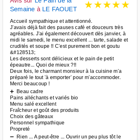
Avis sur
Le Pain de la
★
★
★
★
★
Semaine
à
LE FAOUET
Accueil sympathique et attentionné.
J'avais déjà fait des pauses café et douceurs très
agréables. J'ai également découvert dès janvier, à
midi le samedi, le menu excellent ... tarte, salade et
crudités et soupe !! C'est purement bon et goutu
&#128513;
Les desserts sont délicieux et le pain de petit
épeautre... Quoi de mieux ?!!
Deux fois, le charmant monsieur à la cuisine m'a
préparé le tout 'à emporter' pour m'accommoder.
Merci beaucoup !
➕ Beau cadre
Pains alléchants et variés bio
Menu salé excellent
Fraîcheur et goût des produits
Choix des gâteaux
Personnel sympathique
Propreté
➖ Rien ... A peut-être ... Ouvrir un peu plus tôt le