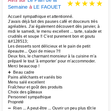
Avis sur
Le Pain de la
★
★
★
★
★
Semaine
à
LE FAOUET
Accueil sympathique et attentionné.
J'avais déjà fait des pauses café et douceurs très
agréables. J'ai également découvert dès janvier, à
midi le samedi, le menu excellent ... tarte, salade et
crudités et soupe !! C'est purement bon et goutu
&#128513;
Les desserts sont délicieux et le pain de petit
épeautre... Quoi de mieux ?!!
Deux fois, le charmant monsieur à la cuisine m'a
préparé le tout 'à emporter' pour m'accommoder.
Merci beaucoup !
➕ Beau cadre
Pains alléchants et variés bio
Menu salé excellent
Fraîcheur et goût des produits
Choix des gâteaux
Personnel sympathique
Propreté
➖ Rien ... A peut-être ... Ouvrir un peu plus tôt le