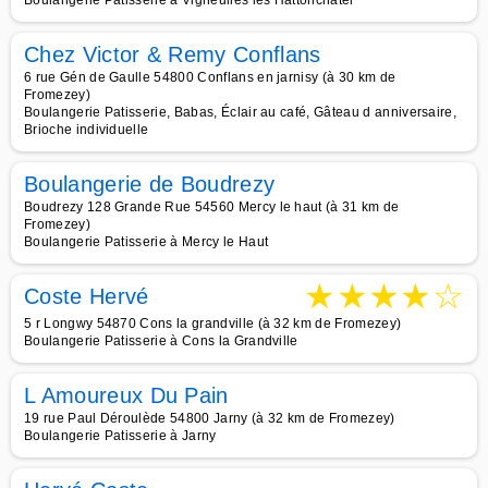
Boulangerie Patisserie à Vigneulles lès Hattonchâtel
Chez Victor & Remy Conflans
6 rue Gén de Gaulle 54800 Conflans en jarnisy (à 30 km de
Fromezey)
Boulangerie Patisserie, Babas, Éclair au café, Gâteau d anniversaire,
Brioche individuelle
Boulangerie de Boudrezy
Boudrezy 128 Grande Rue 54560 Mercy le haut (à 31 km de
Fromezey)
Boulangerie Patisserie à Mercy le Haut
★
★
★
★
☆
Coste Hervé
5 r Longwy 54870 Cons la grandville (à 32 km de Fromezey)
Boulangerie Patisserie à Cons la Grandville
L Amoureux Du Pain
19 rue Paul Déroulède 54800 Jarny (à 32 km de Fromezey)
Boulangerie Patisserie à Jarny