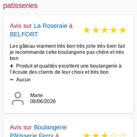
patisseries
Avis sur
La Roseraie
à
★
★
★
★
★
BELFORT
Les gâteau vraiment très bon très jolie très bien fait
je recommande cette boulangerie pas chère et très
bon
➕ Produit et qualités excellent une boulangerie à
l’écoute des clients de leur choix et très bon
➖ Aucun
Marie
08/06/2026
Avis sur
Boulangerie
★
★
★
☆
☆
Pâtisserie Ferry
à