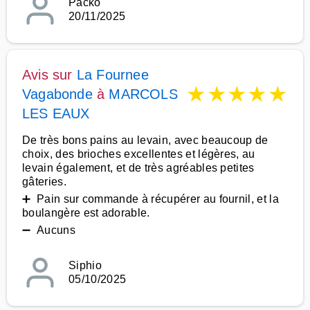
Packo
20/11/2025
Avis sur
La Fournee
★
★
★
★
★
Vagabonde
à
MARCOLS
LES EAUX
De très bons pains au levain, avec beaucoup de
choix, des brioches excellentes et légères, au
levain également, et de très agréables petites
gâteries.
➕ Pain sur commande à récupérer au fournil, et la
boulangère est adorable.
➖ Aucuns
Siphio
05/10/2025