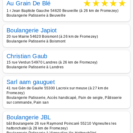
★
★
★
★
★
Au Grain De Blé
1 r Jean Baptiste Gauche 54620 Beuveille (à 26 km de Fromezey)
Boulangerie Patisserie à Beuveille
Boulangerie Japiot
20 rue Mairie 54620 Boismont (à 26 km de Fromezey)
Boulangerie Patisserie à Boismont
Christian Gaub
15 rue Verdun 54970 Landres (à 26 km de Fromezey)
Boulangerie Patisserie à Landres
Sarl aam gauguet
41 rue Gén de Gaulle 55300 Lacroix sur meuse (à 27 km de
Fromezey)
Boulangerie Patisserie, Accès handicapé, Pain de seigle, Pâtisserie
sur commande, Pain san
Boulangerie JBL
bât Boulangerie 26 rue Raymond Poincaré 55210 Vigneulles les
hattonchatel (à 28 km de Fromezey)