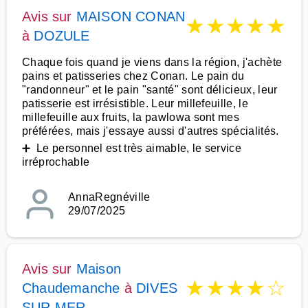
Avis sur
MAISON CONAN
★
★
★
★
★
à
DOZULE
Chaque fois quand je viens dans la région, j'achète
pains et patisseries chez Conan. Le pain du
"randonneur" et le pain "santé" sont délicieux, leur
patisserie est irrésistible. Leur millefeuille, le
millefeuille aux fruits, la pawlowa sont mes
préférées, mais j'essaye aussi d'autres spécialités.
➕ Le personnel est très aimable, le service
irréprochable
AnnaRegnéville
29/07/2025
Avis sur
Maison
★
★
★
★
☆
Chaudemanche
à
DIVES
SUR MER