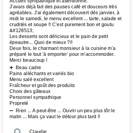
Accueil sympathique et attentionné.
J'avais déjà fait des pauses café et douceurs très
agréables. J'ai également découvert dès janvier, à
midi le samedi, le menu excellent ... tarte, salade et
crudités et soupe !! C'est purement bon et goutu
&#128513;
Les desserts sont délicieux et le pain de petit
épeautre... Quoi de mieux ?!!
Deux fois, le charmant monsieur à la cuisine m'a
préparé le tout 'à emporter' pour m'accommoder.
Merci beaucoup !
➕ Beau cadre
Pains alléchants et variés bio
Menu salé excellent
Fraîcheur et goût des produits
Choix des gâteaux
Personnel sympathique
Propreté
➖ Rien ... A peut-être ... Ouvrir un peu plus tôt le
matin ... Mais ça vaut le détour plus tard !!
Claudie