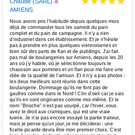
★
★
★
★
★
Chaude (SARL)
à
AMIENS
Nous avons pris l'habitude depuis quelques mois
déjà de commander tous les samedi du pain
complet et du pain de campagne. Il n'y a rien
d'industriel dans cet établissement. Et je n'hésite
pas à prendre en plus quelques viennoiseries et
bien sûr des parts de flan et de puddings. J'ai fait
pas mal de boulangeries sur Amiens, depuis les 20
ans où j'y habite, où je sélectionne toujours le
chausson aux pommes et un flan pour me faire une
idée de la qualité de l'artisan. Et il n'y a pas photos :
les deux meilleurs sont réunis dans cette
boulangerie. Dommage qu'ils ne font pas de
gaufres comme dans le Nord ! Clin d'oeil car je sais
qu'ils en sont originaires comme moi-même. Et le
nom "Brioche" n'est pas usurpé, car l'hiver, vous
avez le droit aux cramiques, qui est une vraie
tuerie. Je n'ai pas encore essayé la partie traiteur,
mais je pense qu'un jour, je me déciderai : une
ficelle picarde devra être mon premier choix. C'est