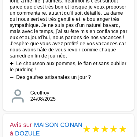
long à me lire, j'admets, néanmoins c'est surtout
parce que c'est très bon et lorsque je veux proposer
un commentaire, autant qu'il soit détaillé. La dame
qui nous sert est très gentille et le boulanger très
sympathique. Je ne suis pas d'un naturel bavard,
mais avec le temps, j'ai su être mis en confiance par
eux et aujourd'hui, nous parlons de nos vacances !
J'espère que vous avez profité de vos vacances car
nous avons hâte de vous revoir comme chaque
samedi en fin de journée.
➕ Le chausson aux pommes, le flan et sans oublier
le pudding !!
➖ Des gaufres artisanales un jour ?
Geoffroy
24/08/2025
Avis sur
MAISON CONAN
★
★
★
★
★
à
DOZULE