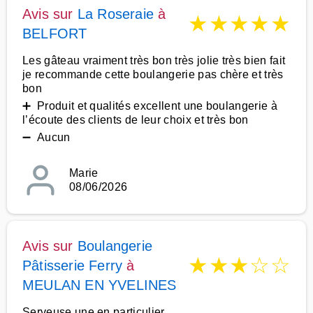
Avis sur
La Roseraie
à
★
★
★
★
★
BELFORT
Les gâteau vraiment très bon très jolie très bien fait
je recommande cette boulangerie pas chère et très
bon
➕ Produit et qualités excellent une boulangerie à
l’écoute des clients de leur choix et très bon
➖ Aucun
Marie
08/06/2026
Avis sur
Boulangerie
★
★
★
☆
☆
Pâtisserie Ferry
à
MEULAN EN YVELINES
Serveuse une en particulier,