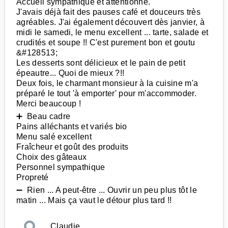
Accueil sympathique et attentionné.
J'avais déjà fait des pauses café et douceurs très
agréables. J'ai également découvert dès janvier, à
midi le samedi, le menu excellent ... tarte, salade et
crudités et soupe !! C'est purement bon et goutu
&#128513;
Les desserts sont délicieux et le pain de petit
épeautre... Quoi de mieux ?!!
Deux fois, le charmant monsieur à la cuisine m'a
préparé le tout 'à emporter' pour m'accommoder.
Merci beaucoup !
➕ Beau cadre
Pains alléchants et variés bio
Menu salé excellent
Fraîcheur et goût des produits
Choix des gâteaux
Personnel sympathique
Propreté
➖ Rien ... A peut-être ... Ouvrir un peu plus tôt le
matin ... Mais ça vaut le détour plus tard !!
Claudie