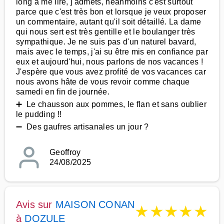
long à me lire, j'admets, néanmoins c'est surtout
parce que c'est très bon et lorsque je veux proposer
un commentaire, autant qu'il soit détaillé. La dame
qui nous sert est très gentille et le boulanger très
sympathique. Je ne suis pas d'un naturel bavard,
mais avec le temps, j'ai su être mis en confiance par
eux et aujourd'hui, nous parlons de nos vacances !
J'espère que vous avez profité de vos vacances car
nous avons hâte de vous revoir comme chaque
samedi en fin de journée.
➕ Le chausson aux pommes, le flan et sans oublier
le pudding !!
➖ Des gaufres artisanales un jour ?
Geoffroy
24/08/2025
Avis sur
MAISON CONAN
★
★
★
★
★
à
DOZULE