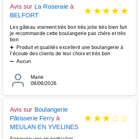
Avis sur
La Roseraie
à
★
★
★
★
★
BELFORT
Les gâteau vraiment très bon très jolie très bien fait
je recommande cette boulangerie pas chère et très
bon
➕ Produit et qualités excellent une boulangerie à
l’écoute des clients de leur choix et très bon
➖ Aucun
Marie
08/06/2026
Avis sur
Boulangerie
★
★
★
☆
☆
Pâtisserie Ferry
à
MEULAN EN YVELINES
Serveuse une en particulier,