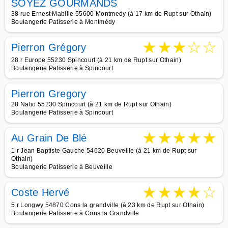
SOYEZ GOURMANDS
38 rue Ernest Mabille 55600 Montmedy (à 17 km de Rupt sur Othain)
Boulangerie Patisserie à Montmédy
★
★
★
☆
☆
Pierron Grégory
28 r Europe 55230 Spincourt (à 21 km de Rupt sur Othain)
Boulangerie Patisserie à Spincourt
Pierron Gregory
28 Natio 55230 Spincourt (à 21 km de Rupt sur Othain)
Boulangerie Patisserie à Spincourt
★
★
★
★
★
Au Grain De Blé
1 r Jean Baptiste Gauche 54620 Beuveille (à 21 km de Rupt sur
Othain)
Boulangerie Patisserie à Beuveille
★
★
★
★
☆
Coste Hervé
5 r Longwy 54870 Cons la grandville (à 23 km de Rupt sur Othain)
Boulangerie Patisserie à Cons la Grandville