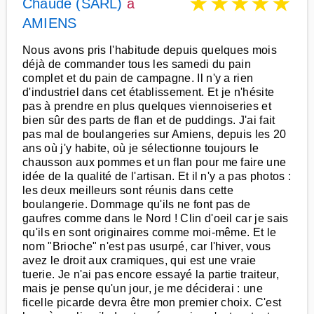
★
★
★
★
★
Chaude (SARL)
à
AMIENS
Nous avons pris l'habitude depuis quelques mois
déjà de commander tous les samedi du pain
complet et du pain de campagne. Il n'y a rien
d'industriel dans cet établissement. Et je n'hésite
pas à prendre en plus quelques viennoiseries et
bien sûr des parts de flan et de puddings. J'ai fait
pas mal de boulangeries sur Amiens, depuis les 20
ans où j'y habite, où je sélectionne toujours le
chausson aux pommes et un flan pour me faire une
idée de la qualité de l'artisan. Et il n'y a pas photos :
les deux meilleurs sont réunis dans cette
boulangerie. Dommage qu'ils ne font pas de
gaufres comme dans le Nord ! Clin d'oeil car je sais
qu'ils en sont originaires comme moi-même. Et le
nom "Brioche" n'est pas usurpé, car l'hiver, vous
avez le droit aux cramiques, qui est une vraie
tuerie. Je n'ai pas encore essayé la partie traiteur,
mais je pense qu'un jour, je me déciderai : une
ficelle picarde devra être mon premier choix. C'est