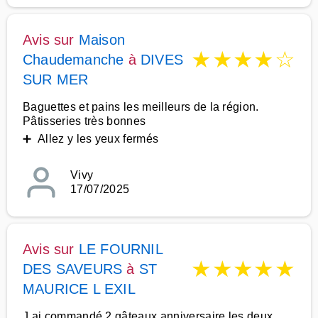
Avis sur
Maison
★
★
★
★
☆
Chaudemanche
à
DIVES
SUR MER
Baguettes et pains les meilleurs de la région.
Pâtisseries très bonnes
➕ Allez y les yeux fermés
Vivy
17/07/2025
Avis sur
LE FOURNIL
★
★
★
★
★
DES SAVEURS
à
ST
MAURICE L EXIL
J ai commandé 2 gâteaux anniversaire les deux