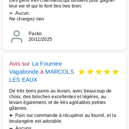
Des gens tres charmants,qui bossent pour gagner
leur vie et qui le font tres tres bien.
➖ Aucun.
Ne changez rien
Packo
20/11/2025
Avis sur
La Fournee
★
★
★
★
★
Vagabonde
à
MARCOLS
LES EAUX
De très bons pains au levain, avec beaucoup de
choix, des brioches excellentes et légères, au
levain également, et de très agréables petites
gâteries.
➕ Pain sur commande à récupérer au fournil, et la
boulangère est adorable.
➖ Aucuns