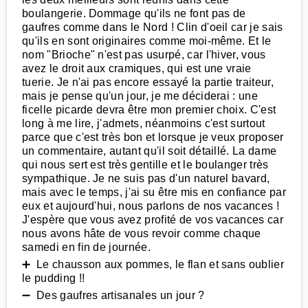
boulangerie. Dommage qu'ils ne font pas de
gaufres comme dans le Nord ! Clin d'oeil car je sais
qu'ils en sont originaires comme moi-même. Et le
nom "Brioche" n'est pas usurpé, car l'hiver, vous
avez le droit aux cramiques, qui est une vraie
tuerie. Je n'ai pas encore essayé la partie traiteur,
mais je pense qu'un jour, je me déciderai : une
ficelle picarde devra être mon premier choix. C'est
long à me lire, j'admets, néanmoins c'est surtout
parce que c'est très bon et lorsque je veux proposer
un commentaire, autant qu'il soit détaillé. La dame
qui nous sert est très gentille et le boulanger très
sympathique. Je ne suis pas d'un naturel bavard,
mais avec le temps, j'ai su être mis en confiance par
eux et aujourd'hui, nous parlons de nos vacances !
J'espère que vous avez profité de vos vacances car
nous avons hâte de vous revoir comme chaque
samedi en fin de journée.
➕ Le chausson aux pommes, le flan et sans oublier
le pudding !!
➖ Des gaufres artisanales un jour ?