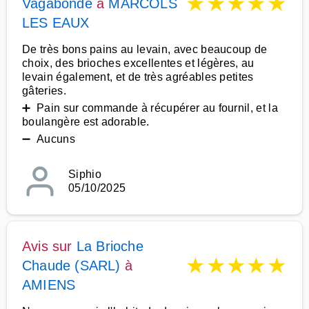
★
★
★
★
★
Vagabonde
à
MARCOLS
LES EAUX
De très bons pains au levain, avec beaucoup de
choix, des brioches excellentes et légères, au
levain également, et de très agréables petites
gâteries.
➕ Pain sur commande à récupérer au fournil, et la
boulangère est adorable.
➖ Aucuns
Siphio
05/10/2025
Avis sur
La Brioche
★
★
★
★
★
Chaude (SARL)
à
AMIENS