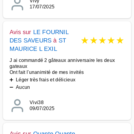
Vivy
17/07/2025
Avis sur
LE FOURNIL
★
★
★
★
★
DES SAVEURS
à
ST
MAURICE L EXIL
J ai commandé 2 gâteaux anniversaire les deux
gateaux
Ont fait l'unanimité de mes invités
➕ Léger très frais et délicieux
➖ Aucun
Vivi38
09/07/2025
Avis sur
Quante Quante