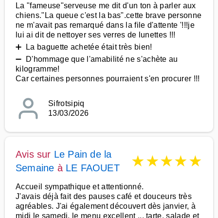
La "fameuse"serveuse me dit d'un ton à parler aux
chiens."La queue c'est la bas".cette brave personne
ne m'avait pas remarqué dans la file d'attente '!!!je
lui ai dit de nettoyer ses verres de lunettes !!!
➕ La baguette achetée était très bien!
➖ D'hommage que l'amabilité ne s'achète au
kilogramme!
Car certaines personnes pourraient s'en procurer !!!
Sifrotsipiq
13/03/2026
Avis sur
Le Pain de la
★
★
★
★
★
Semaine
à
LE FAOUET
Accueil sympathique et attentionné.
J'avais déjà fait des pauses café et douceurs très
agréables. J'ai également découvert dès janvier, à
midi le samedi, le menu excellent ... tarte, salade et