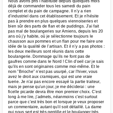
Nous avons pris l'habitude depuis quelques mois
déjà de commander tous les samedi du pain
complet et du pain de campagne. Il n'y a rien
d'industriel dans cet établissement. Et je n'hésite
pas à prendre en plus quelques viennoiseries et
bien sûr des parts de flan et de puddings. J'ai fait
pas mal de boulangeries sur Amiens, depuis les 20
ans où j'y habite, où je sélectionne toujours le
chausson aux pommes et un flan pour me faire une
idée de la qualité de l'artisan. Et il n'y a pas photos :
les deux meilleurs sont réunis dans cette
boulangerie. Dommage qu'ils ne font pas de
gaufres comme dans le Nord ! Clin d'oeil car je sais
qu'ils en sont originaires comme moi-même. Et le
nom "Brioche" n'est pas usurpé, car l'hiver, vous
avez le droit aux cramiques, qui est une vraie
tuerie. Je n'ai pas encore essayé la partie traiteur,
mais je pense qu'un jour, je me déciderai : une
ficelle picarde devra être mon premier choix. C'est
long à me lire, j'admets, néanmoins c'est surtout
parce que c'est très bon et lorsque je veux proposer
un commentaire, autant qu'il soit détaillé. La dame
qui nous sert est très gentille et le boulanger très