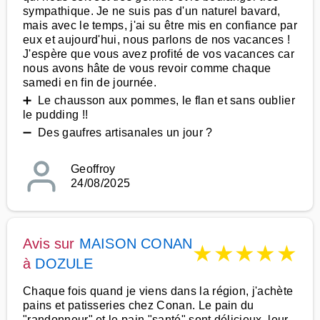
sympathique. Je ne suis pas d'un naturel bavard,
mais avec le temps, j'ai su être mis en confiance par
eux et aujourd'hui, nous parlons de nos vacances !
J'espère que vous avez profité de vos vacances car
nous avons hâte de vous revoir comme chaque
samedi en fin de journée.
➕ Le chausson aux pommes, le flan et sans oublier
le pudding !!
➖ Des gaufres artisanales un jour ?
Geoffroy
24/08/2025
Avis sur
MAISON CONAN
★
★
★
★
★
à
DOZULE
Chaque fois quand je viens dans la région, j'achète
pains et patisseries chez Conan. Le pain du
"randonneur" et le pain "santé" sont délicieux, leur