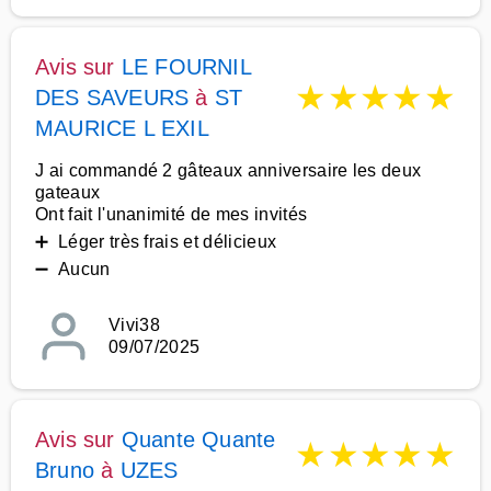
Avis sur
LE FOURNIL
★
★
★
★
★
DES SAVEURS
à
ST
MAURICE L EXIL
J ai commandé 2 gâteaux anniversaire les deux
gateaux
Ont fait l'unanimité de mes invités
➕ Léger très frais et délicieux
➖ Aucun
Vivi38
09/07/2025
Avis sur
Quante Quante
★
★
★
★
★
Bruno
à
UZES