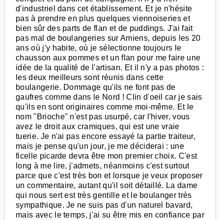
d'industriel dans cet établissement. Et je n'hésite
pas à prendre en plus quelques viennoiseries et
bien sûr des parts de flan et de puddings. J'ai fait
pas mal de boulangeries sur Amiens, depuis les 20
ans où j'y habite, où je sélectionne toujours le
chausson aux pommes et un flan pour me faire une
idée de la qualité de l'artisan. Et il n'y a pas photos :
les deux meilleurs sont réunis dans cette
boulangerie. Dommage qu'ils ne font pas de
gaufres comme dans le Nord ! Clin d'oeil car je sais
qu'ils en sont originaires comme moi-même. Et le
nom "Brioche" n'est pas usurpé, car l'hiver, vous
avez le droit aux cramiques, qui est une vraie
tuerie. Je n'ai pas encore essayé la partie traiteur,
mais je pense qu'un jour, je me déciderai : une
ficelle picarde devra être mon premier choix. C'est
long à me lire, j'admets, néanmoins c'est surtout
parce que c'est très bon et lorsque je veux proposer
un commentaire, autant qu'il soit détaillé. La dame
qui nous sert est très gentille et le boulanger très
sympathique. Je ne suis pas d'un naturel bavard,
mais avec le temps, j'ai su être mis en confiance par