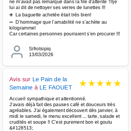
ne m'avait pas remarqué dans la file d'attente '!!!je
lui ai dit de nettoyer ses verres de lunettes !!!
➕ La baguette achetée était très bien!
➖ D'hommage que l'amabilité ne s'achète au
kilogramme!
Car certaines personnes pourraient s'en procurer !!!
Sifrotsipiq
13/03/2026
Avis sur
Le Pain de la
★
★
★
★
★
Semaine
à
LE FAOUET
Accueil sympathique et attentionné.
J'avais déjà fait des pauses café et douceurs très
agréables. J'ai également découvert dès janvier, à
midi le samedi, le menu excellent ... tarte, salade et
crudités et soupe !! C'est purement bon et goutu
&#128513;