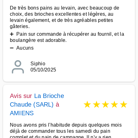
De très bons pains au levain, avec beaucoup de
choix, des brioches excellentes et légères, au
levain également, et de très agréables petites
gâteries.
➕ Pain sur commande à récupérer au fournil, et la
boulangère est adorable.
➖ Aucuns
Siphio
05/10/2025
Avis sur
La Brioche
★
★
★
★
★
Chaude (SARL)
à
AMIENS
Nous avons pris l'habitude depuis quelques mois
déjà de commander tous les samedi du pain
complet et du pain de campagne. Il n'y a rien