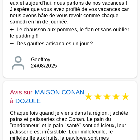
eux et aujourd'hui, nous parlons de nos vacances !
J'espère que vous avez profité de vos vacances car
nous avons hâte de vous revoir comme chaque
samedi en fin de journée.
➕ Le chausson aux pommes, le flan et sans oublier
le pudding !!
➖ Des gaufres artisanales un jour ?
Geoffroy
24/08/2025
Avis sur
MAISON CONAN
★
★
★
★
★
à
DOZULE
Chaque fois quand je viens dans la région, j'achète
pains et patisseries chez Conan. Le pain du
"randonneur" et le pain "santé" sont délicieux, leur
patisserie est irrésistible. Leur millefeuille, le
millefeuille aux fruits, la pawlowa sont mes