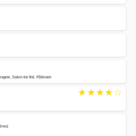
agne, Salon de thé, Pâtisseri
★
★
★
★
☆
ères)