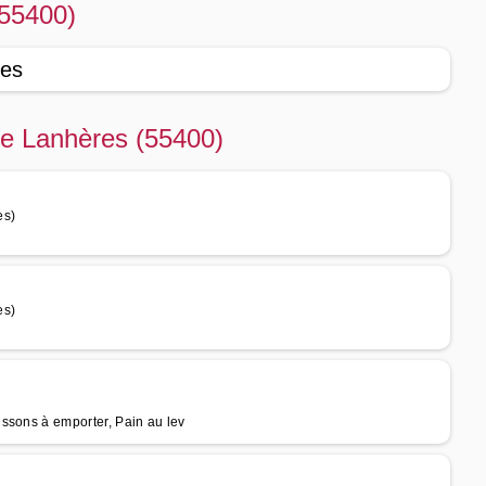
(55400)
res
 de Lanhères (55400)
es)
es)
ssons à emporter, Pain au lev