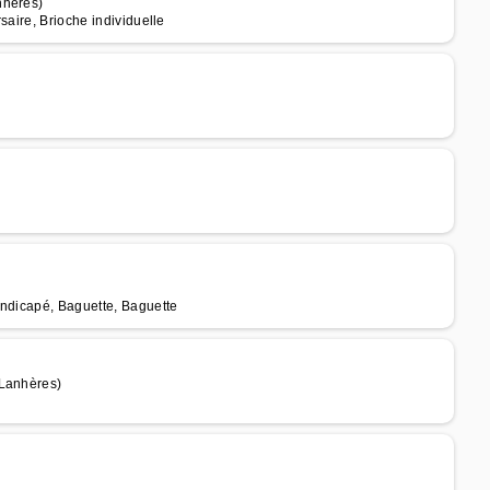
nhères)
saire, Brioche individuelle
andicapé, Baguette, Baguette
 Lanhères)