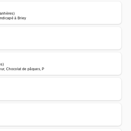
anhères)
andicapé à Briey
es)
teur, Chocolat de pâques, P