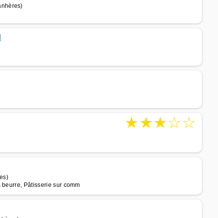
anhères)
d
★
★
★
☆
☆
es)
s beurre, Pâtisserie sur comm