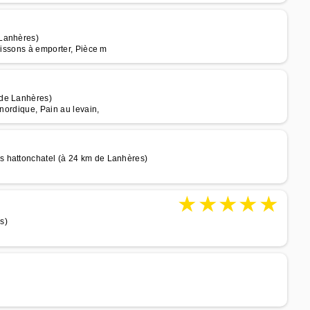
 Lanhères)
oissons à emporter, Pièce m
 de Lanhères)
 nordique, Pain au levain,
s hattonchatel (à 24 km de Lanhères)
★
★
★
★
★
s)