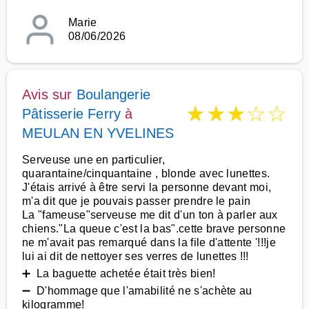
Marie
08/06/2026
Avis sur
Boulangerie
★
★
★
☆
☆
Pâtisserie Ferry
à
MEULAN EN YVELINES
Serveuse une en particulier,
quarantaine/cinquantaine , blonde avec lunettes.
J'étais arrivé à être servi la personne devant moi,
m'a dit que je pouvais passer prendre le pain
La "fameuse"serveuse me dit d'un ton à parler aux
chiens."La queue c'est la bas".cette brave personne
ne m'avait pas remarqué dans la file d'attente '!!!je
lui ai dit de nettoyer ses verres de lunettes !!!
➕ La baguette achetée était très bien!
➖ D'hommage que l'amabilité ne s'achète au
kilogramme!