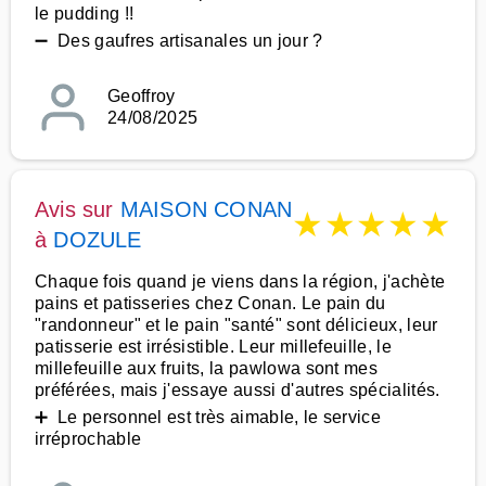
le pudding !!
➖ Des gaufres artisanales un jour ?
Geoffroy
24/08/2025
Avis sur
MAISON CONAN
★
★
★
★
★
à
DOZULE
Chaque fois quand je viens dans la région, j'achète
pains et patisseries chez Conan. Le pain du
"randonneur" et le pain "santé" sont délicieux, leur
patisserie est irrésistible. Leur millefeuille, le
millefeuille aux fruits, la pawlowa sont mes
préférées, mais j'essaye aussi d'autres spécialités.
➕ Le personnel est très aimable, le service
irréprochable