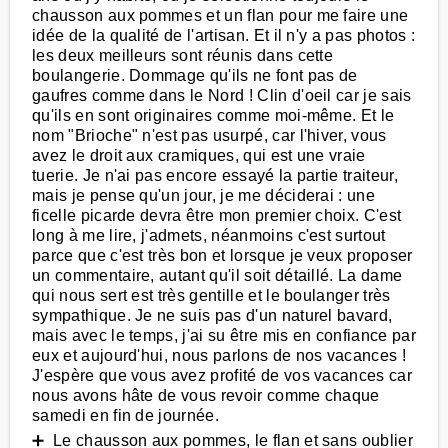
chausson aux pommes et un flan pour me faire une
idée de la qualité de l'artisan. Et il n'y a pas photos :
les deux meilleurs sont réunis dans cette
boulangerie. Dommage qu'ils ne font pas de
gaufres comme dans le Nord ! Clin d'oeil car je sais
qu'ils en sont originaires comme moi-même. Et le
nom "Brioche" n'est pas usurpé, car l'hiver, vous
avez le droit aux cramiques, qui est une vraie
tuerie. Je n'ai pas encore essayé la partie traiteur,
mais je pense qu'un jour, je me déciderai : une
ficelle picarde devra être mon premier choix. C'est
long à me lire, j'admets, néanmoins c'est surtout
parce que c'est très bon et lorsque je veux proposer
un commentaire, autant qu'il soit détaillé. La dame
qui nous sert est très gentille et le boulanger très
sympathique. Je ne suis pas d'un naturel bavard,
mais avec le temps, j'ai su être mis en confiance par
eux et aujourd'hui, nous parlons de nos vacances !
J'espère que vous avez profité de vos vacances car
nous avons hâte de vous revoir comme chaque
samedi en fin de journée.
➕ Le chausson aux pommes, le flan et sans oublier