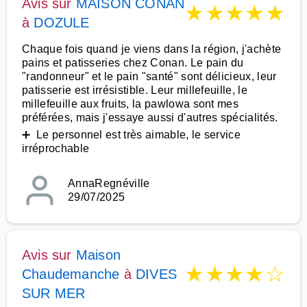
Avis sur
MAISON CONAN
★
★
★
★
★
à
DOZULE
Chaque fois quand je viens dans la région, j'achète
pains et patisseries chez Conan. Le pain du
"randonneur" et le pain "santé" sont délicieux, leur
patisserie est irrésistible. Leur millefeuille, le
millefeuille aux fruits, la pawlowa sont mes
préférées, mais j'essaye aussi d'autres spécialités.
➕ Le personnel est très aimable, le service
irréprochable
AnnaRegnéville
29/07/2025
Avis sur
Maison
★
★
★
★
☆
Chaudemanche
à
DIVES
SUR MER