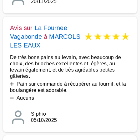
20/11/2025
Avis sur
La Fournee
★
★
★
★
★
Vagabonde
à
MARCOLS
LES EAUX
De très bons pains au levain, avec beaucoup de
choix, des brioches excellentes et légères, au
levain également, et de très agréables petites
gâteries.
➕ Pain sur commande à récupérer au fournil, et la
boulangère est adorable.
➖ Aucuns
Siphio
05/10/2025