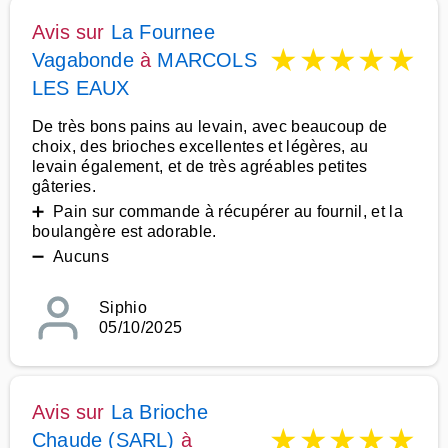
Avis sur
La Fournee
★
★
★
★
★
Vagabonde
à
MARCOLS
LES EAUX
De très bons pains au levain, avec beaucoup de
choix, des brioches excellentes et légères, au
levain également, et de très agréables petites
gâteries.
➕ Pain sur commande à récupérer au fournil, et la
boulangère est adorable.
➖ Aucuns
Siphio
05/10/2025
Avis sur
La Brioche
★
★
★
★
★
Chaude (SARL)
à