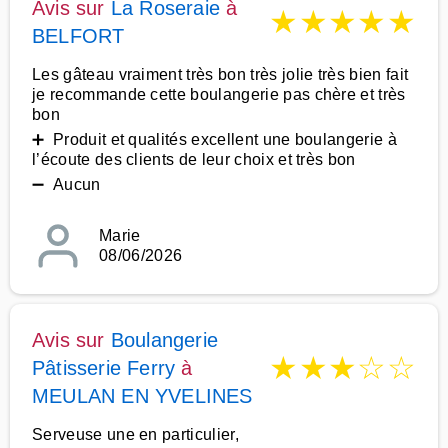
Avis sur
La Roseraie
à
★
★
★
★
★
BELFORT
Les gâteau vraiment très bon très jolie très bien fait
je recommande cette boulangerie pas chère et très
bon
➕ Produit et qualités excellent une boulangerie à
l’écoute des clients de leur choix et très bon
➖ Aucun
Marie
08/06/2026
Avis sur
Boulangerie
★
★
★
☆
☆
Pâtisserie Ferry
à
MEULAN EN YVELINES
Serveuse une en particulier,