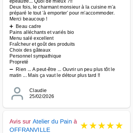
épeautre... Quoi de mieux ?!!
Deux fois, le charmant monsieur à la cuisine m'a
préparé le tout 'à emporter' pour m'accommoder.
Merci beaucoup !
➕ Beau cadre
Pains alléchants et variés bio
Menu salé excellent
Fraîcheur et goût des produits
Choix des gâteaux
Personnel sympathique
Propreté
➖ Rien ... A peut-être ... Ouvrir un peu plus tôt le
matin ... Mais ça vaut le détour plus tard !!
Claudie
25/02/2026
Avis sur
Atelier du Pain
à
★
★
★
★
★
OFFRANVILLE