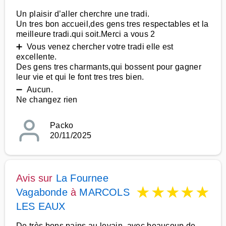
Un plaisir d’aller cherchre une tradi.
Un tres bon accueil,des gens tres respectables et la
meilleure tradi.qui soit.Merci a vous 2
➕ Vous venez chercher votre tradi elle est
excellente.
Des gens tres charmants,qui bossent pour gagner
leur vie et qui le font tres tres bien.
➖ Aucun.
Ne changez rien
Packo
20/11/2025
Avis sur
La Fournee
★
★
★
★
★
Vagabonde
à
MARCOLS
LES EAUX
De très bons pains au levain, avec beaucoup de