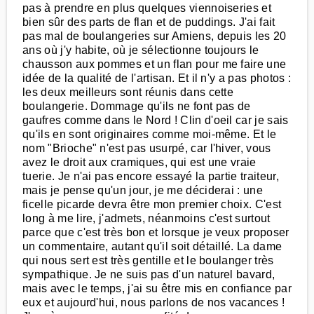
pas à prendre en plus quelques viennoiseries et
bien sûr des parts de flan et de puddings. J'ai fait
pas mal de boulangeries sur Amiens, depuis les 20
ans où j'y habite, où je sélectionne toujours le
chausson aux pommes et un flan pour me faire une
idée de la qualité de l'artisan. Et il n'y a pas photos :
les deux meilleurs sont réunis dans cette
boulangerie. Dommage qu'ils ne font pas de
gaufres comme dans le Nord ! Clin d'oeil car je sais
qu'ils en sont originaires comme moi-même. Et le
nom "Brioche" n'est pas usurpé, car l'hiver, vous
avez le droit aux cramiques, qui est une vraie
tuerie. Je n'ai pas encore essayé la partie traiteur,
mais je pense qu'un jour, je me déciderai : une
ficelle picarde devra être mon premier choix. C'est
long à me lire, j'admets, néanmoins c'est surtout
parce que c'est très bon et lorsque je veux proposer
un commentaire, autant qu'il soit détaillé. La dame
qui nous sert est très gentille et le boulanger très
sympathique. Je ne suis pas d'un naturel bavard,
mais avec le temps, j'ai su être mis en confiance par
eux et aujourd'hui, nous parlons de nos vacances !