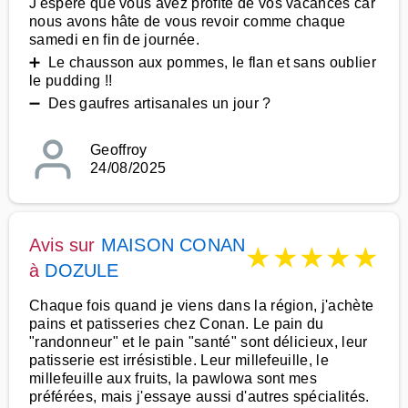
J'espère que vous avez profité de vos vacances car
nous avons hâte de vous revoir comme chaque
samedi en fin de journée.
➕ Le chausson aux pommes, le flan et sans oublier
le pudding !!
➖ Des gaufres artisanales un jour ?
Geoffroy
24/08/2025
Avis sur
MAISON CONAN
★
★
★
★
★
à
DOZULE
Chaque fois quand je viens dans la région, j'achète
pains et patisseries chez Conan. Le pain du
"randonneur" et le pain "santé" sont délicieux, leur
patisserie est irrésistible. Leur millefeuille, le
millefeuille aux fruits, la pawlowa sont mes
préférées, mais j'essaye aussi d'autres spécialités.