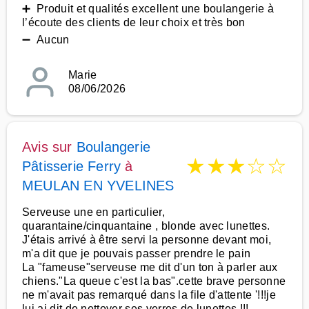
➕ Produit et qualités excellent une boulangerie à
l’écoute des clients de leur choix et très bon
➖ Aucun
Marie
08/06/2026
Avis sur
Boulangerie
★
★
★
☆
☆
Pâtisserie Ferry
à
MEULAN EN YVELINES
Serveuse une en particulier,
quarantaine/cinquantaine , blonde avec lunettes.
J'étais arrivé à être servi la personne devant moi,
m'a dit que je pouvais passer prendre le pain
La "fameuse"serveuse me dit d'un ton à parler aux
chiens."La queue c'est la bas".cette brave personne
ne m'avait pas remarqué dans la file d'attente '!!!je
lui ai dit de nettoyer ses verres de lunettes !!!