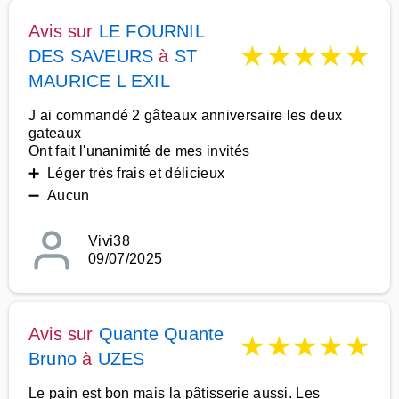
Avis sur
LE FOURNIL
★
★
★
★
★
DES SAVEURS
à
ST
MAURICE L EXIL
J ai commandé 2 gâteaux anniversaire les deux
gateaux
Ont fait l'unanimité de mes invités
➕ Léger très frais et délicieux
➖ Aucun
Vivi38
09/07/2025
Avis sur
Quante Quante
★
★
★
★
★
Bruno
à
UZES
Le pain est bon mais la pâtisserie aussi. Les