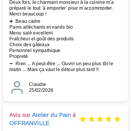
Deux fois, le charmant monsieur à la cuisine m'a
préparé le tout 'à emporter' pour m'accommoder.
Merci beaucoup !
➕ Beau cadre
Pains alléchants et variés bio
Menu salé excellent
Fraîcheur et goût des produits
Choix des gâteaux
Personnel sympathique
Propreté
➖ Rien ... A peut-être ... Ouvrir un peu plus tôt le
matin ... Mais ça vaut le détour plus tard !!
Claudie
25/02/2026
Avis sur
Atelier du Pain
à
★
★
★
★
★
OFFRANVILLE