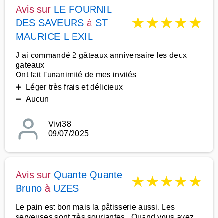
Avis sur
LE FOURNIL
★
★
★
★
★
DES SAVEURS
à
ST
MAURICE L EXIL
J ai commandé 2 gâteaux anniversaire les deux
gateaux
Ont fait l'unanimité de mes invités
➕ Léger très frais et délicieux
➖ Aucun
Vivi38
09/07/2025
Avis sur
Quante Quante
★
★
★
★
★
Bruno
à
UZES
Le pain est bon mais la pâtisserie aussi. Les
serveuses sont très souriantes . Quand vous avez