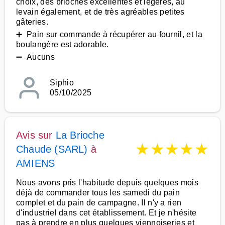
choix, des brioches excellentes et légères, au
levain également, et de très agréables petites
gâteries.
➕ Pain sur commande à récupérer au fournil, et la
boulangère est adorable.
➖ Aucuns
Siphio
05/10/2025
Avis sur
La Brioche
★
★
★
★
★
Chaude (SARL)
à
AMIENS
Nous avons pris l'habitude depuis quelques mois
déjà de commander tous les samedi du pain
complet et du pain de campagne. Il n'y a rien
d'industriel dans cet établissement. Et je n'hésite
pas à prendre en plus quelques viennoiseries et