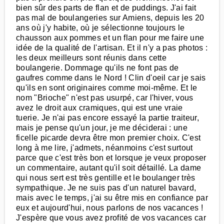
bien sûr des parts de flan et de puddings. J'ai fait
pas mal de boulangeries sur Amiens, depuis les 20
ans où j'y habite, où je sélectionne toujours le
chausson aux pommes et un flan pour me faire une
idée de la qualité de l'artisan. Et il n'y a pas photos :
les deux meilleurs sont réunis dans cette
boulangerie. Dommage qu'ils ne font pas de
gaufres comme dans le Nord ! Clin d'oeil car je sais
qu'ils en sont originaires comme moi-même. Et le
nom "Brioche" n'est pas usurpé, car l'hiver, vous
avez le droit aux cramiques, qui est une vraie
tuerie. Je n'ai pas encore essayé la partie traiteur,
mais je pense qu'un jour, je me déciderai : une
ficelle picarde devra être mon premier choix. C'est
long à me lire, j'admets, néanmoins c'est surtout
parce que c'est très bon et lorsque je veux proposer
un commentaire, autant qu'il soit détaillé. La dame
qui nous sert est très gentille et le boulanger très
sympathique. Je ne suis pas d'un naturel bavard,
mais avec le temps, j'ai su être mis en confiance par
eux et aujourd'hui, nous parlons de nos vacances !
J'espère que vous avez profité de vos vacances car