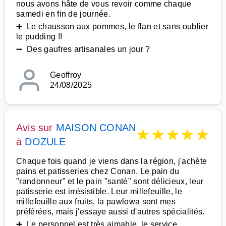
nous avons hâte de vous revoir comme chaque
samedi en fin de journée.
➕ Le chausson aux pommes, le flan et sans oublier
le pudding !!
➖ Des gaufres artisanales un jour ?
Geoffroy
24/08/2025
Avis sur
MAISON CONAN
★
★
★
★
★
à
DOZULE
Chaque fois quand je viens dans la région, j'achète
pains et patisseries chez Conan. Le pain du
"randonneur" et le pain "santé" sont délicieux, leur
patisserie est irrésistible. Leur millefeuille, le
millefeuille aux fruits, la pawlowa sont mes
préférées, mais j'essaye aussi d'autres spécialités.
➕ Le personnel est très aimable, le service