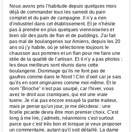
Nous avons pris l'habitude depuis quelques mois
déjà de commander tous les samedi du pain
complet et du pain de campagne. Il n'y a rien
d'industriel dans cet établissement. Et je n'hésite
pas à prendre en plus quelques viennoiseries et
bien sûr des parts de flan et de puddings. J'ai fait
pas mal de boulangeries sur Amiens, depuis les 20
ans où j'y habite, où je sélectionne toujours le
chausson aux pommes et un flan pour me faire une
idée de la qualité de l'artisan. Et il n'y a pas photos :
les deux meilleurs sont réunis dans cette
boulangerie. Dommage qu'ils ne font pas de
gaufres comme dans le Nord ! Clin d'oeil car je sais
qu'ils en sont originaires comme moi-même. Et le
nom "Brioche" n'est pas usurpé, car l'hiver, vous
avez le droit aux cramiques, qui est une vraie
tuerie. Je n'ai pas encore essayé la partie traiteur,
mais je pense qu'un jour, je me déciderai : une
ficelle picarde devra être mon premier choix. C'est
long à me lire, j'admets, néanmoins c'est surtout
parce que c'est très bon et lorsque je veux proposer
un commentaire, autant qu'il soit détaillé. La dame